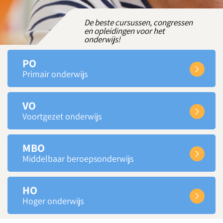
De beste cursussen, congressen
en opleidingen voor het
onderwijs!
PO
Primair onderwijs
VO
Voortgezet onderwijs
MBO
Middelbaar beroepsonderwijs
HO
Hoger onderwijs