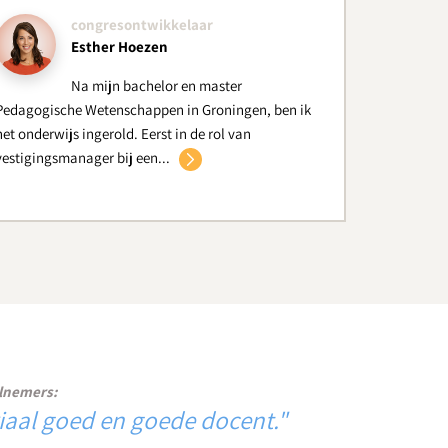
congresontwikkelaar
Esther Hoezen
Na mijn bachelor en master
Pedagogische Wetenschappen in Groningen, ben ik
het onderwijs ingerold. Eerst in de rol van
vestigingsmanager bij een...
congresontwikkelaar
Cynthia Kramer
De kennis die ik heb opgedaan tijdens
mijn studies Media en Entertainment Management en
de master Psychologie – richting Consument en
lnemers:
Gedrag...
aktijk te stappen om je te laten
"Med
ogen sprekers!"