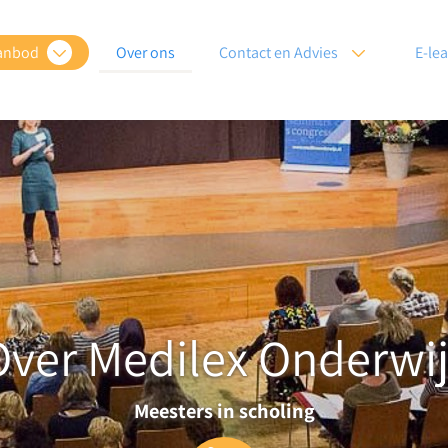
anbod
Over ons
Contact en Advies
E-le
Over Medilex Onderwij
Meesters in scholing