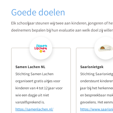
Goede doelen
Elk schooljaar steunen wij twee aan kinderen, jongeren of h
congresontwikkelaar
deelnemers bepalen bij hun evaluatie aan welk doel zij wille
Suzanne Veldhuis-Agterberg
Tijdens het ontwikkelen van congressen
en cursussen komen mijn ervaring als
geschiedenisdocent en mijn opgedane kennis tijdens
mijn studie goed van...
Samen Lachen NL
Saarisnietgek
Stichting Samen Lachen
Stichting Saarisniet
organiseert gratis uitjes voor
ondersteunt kinderen
kinderen van 4 tot 12 jaar voor
congressecretaresse
jaar bij het herkenne
Miranda de Wit
wie een dagje uit niet
en bespreekbaar ma
vanzelfsprekend is.
gevoelens. Het eenma
Sinds ik medio 2011 bij Medilex ben
https://samenlachen.nl/
https://www.saarisni
begonnen vallen alle puzzelstukjes van