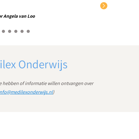
congresontwikkelaar
Jonne Lommerse
Nadat ik in 2008 de PABO heb afgerond,
ben ik gestart met de opleiding Pedagogische
Wetenschappen. Tijdens het laatste jaar van deze...
ilex Onderwijs
e hebben of informatie willen ontvangen over
info@medilexonderwijs.nl
)
congresontwikkelaar
Nicoline Schults
Na 13 jaar als leerkracht in het
basisonderwijs aan het werk te zijn geweest ben ik bij
Medilex Onderwijs gaan werken om daar te mogen
doen wat ik het...