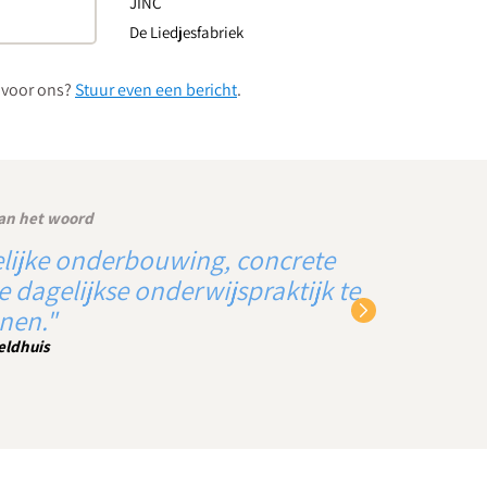
JINC
De Liedjesfabriek
e voor ons?
Stuur even een bericht
.
an het woord
s inspireren en motiveren om het
"Ervari
kind te halen."
pedago
chults