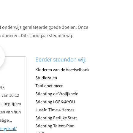
et onderwijs gerelateerde goede doelen. Onze
congressecretaresse
n doneren. Dit schooljaar steunen wij:
Sonja Wienk
Medio mei 2015 ben ik begonnen als
medewerkster op het secretariaat van Medilex
Eerder steunden wij:
Onderwijs. Samen met mijn collega's van het...
Kinderen van de Voedselbank
Studiezalen
Taal doet meer
gek
Stichting de Vrolijkheid
 van 10-12
Stichting LOEK@YOU
n, begrijpen
Just in Time 4 Heroes
ken van hun
Stichting Eerlijke Start
lige...
Stichting Talent-Plan
etgek.nl/