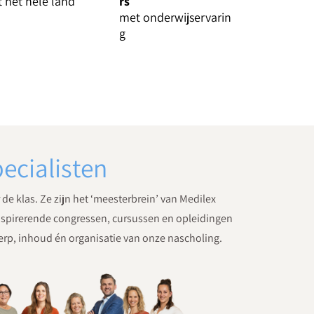
t het hele land
rs
met onderwijservarin
g
ecialisten
e klas. Ze zijn het ‘meesterbrein’ van Medilex
inspirerende congressen, cursussen en opleidingen
erp, inhoud én organisatie van onze nascholing.