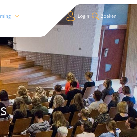
arning
Login
Zoeken
s