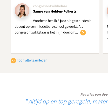
congresontwikkelaar
Sanne van Helden-Folkerts
Voorheen heb ik 8 jaar als geschiedenis
docent op een middelbare school gewerkt. Als
congresontwikkelaar is het mijn doel om...
Toon alle teamleden
marketeer
Casper Höyng
Als marketeer ben ik verantwoordelijk
voor alle middelen waarmee we onze bekendheid en
imago versterken: de website, reclamecampagnes,
Reacties van dee
beurzen en...
"Zó goed om even uit de dagelijkse pr
inspireren door bevl