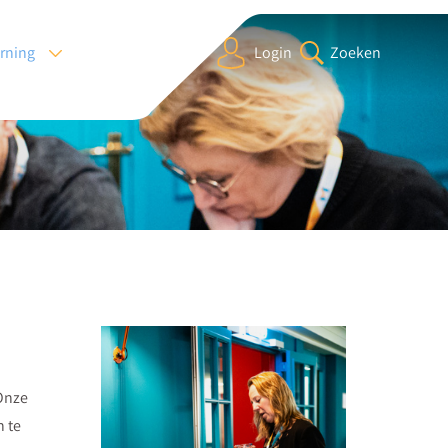
arning
Login
Zoeken
 Onze
 te