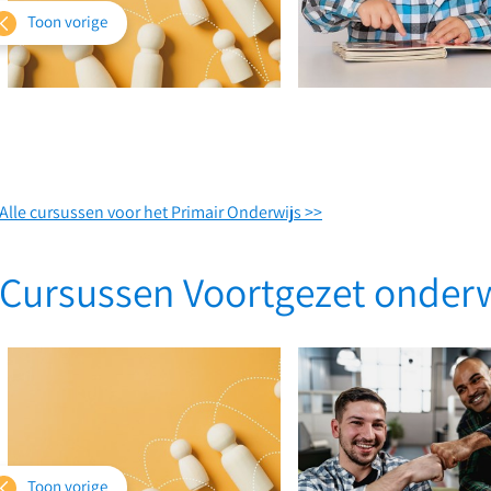
Toon vorige
Alle cursussen voor het Primair Onderwijs >>
Systemisch
werken
Communiceren
voor
met
Cursussen Voortgezet onderw
leraren
impact
Toon vorige