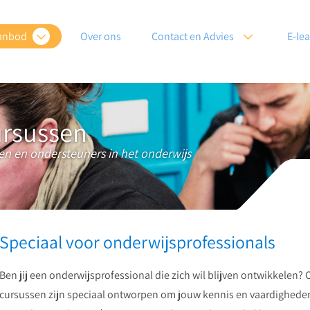
anbod
Over ons
Contact en Advies
E-le
ursussen
en en ondersteuners in het onderwijs
Speciaal voor onderwijsprofessionals
Ben jij een onderwijsprofessional die zich wil blijven ontwikkelen?
cursussen zijn speciaal ontworpen om jouw kennis en vaardigheden