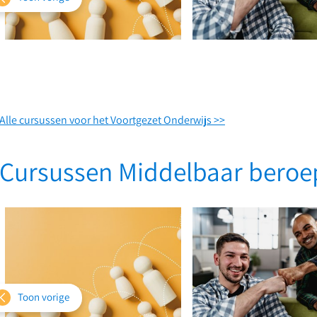
Alle cursussen voor het Voortgezet Onderwijs >>
Systemisch
werken
Communiceren
voor
met
Cursussen Middelbaar beroe
leraren
impact
Toon vorige