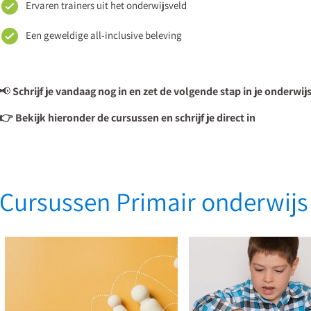
Ervaren trainers uit het onderwijsveld
Een geweldige all-inclusive beleving
📢
Schrijf je vandaag nog in en zet de volgende stap in je onderwi
👉 Bekijk hieronder de cursussen en schrijf je direct in
Systemisch
werken
TOS
voor
bij
Cursussen Primair onderwijs
leraren
kleuters