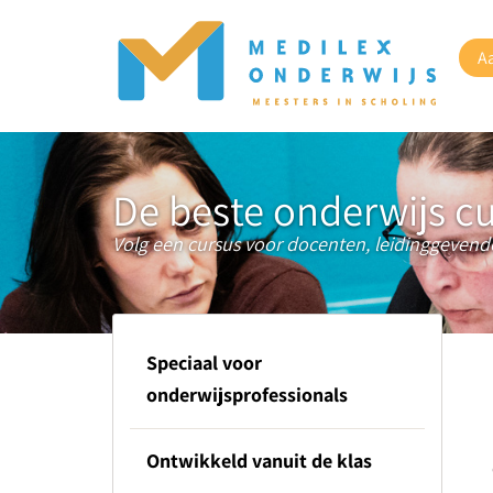
A
De beste onderwijs c
Volg een cursus voor docenten, leidinggevend
Speciaal voor
onderwijsprofessionals
Ontwikkeld vanuit de klas