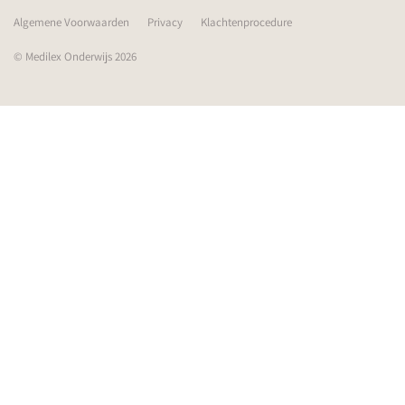
Algemene Voorwaarden
Privacy
Klachtenprocedure
© Medilex Onderwijs 2026