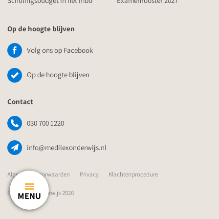
Scholingsbudget in het mbo
Examenrooster 2027
Op de hoogte blijven
Volg ons op Facebook
Op de hoogte blijven
Contact
030 700 1220
info@medilexonderwijs.nl
Algemene Voorwaarden
Privacy
Klachtenprocedure
© Medilex Onderwijs 2026
MENU