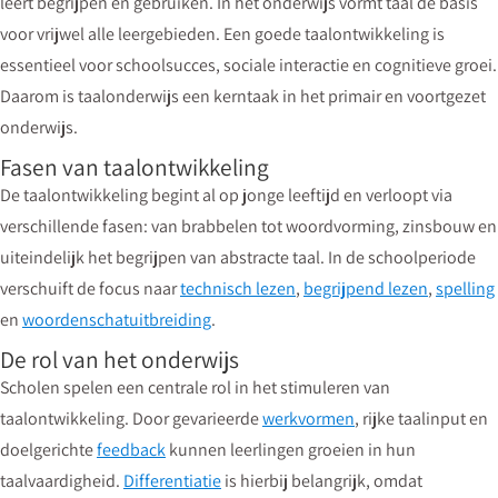
leert begrijpen en gebruiken. In het onderwijs vormt taal de basis
voor vrijwel alle leergebieden. Een goede taalontwikkeling is
essentieel voor schoolsucces, sociale interactie en cognitieve groei.
Daarom is taalonderwijs een kerntaak in het primair en voortgezet
onderwijs.
Fasen van taalontwikkeling
De taalontwikkeling begint al op jonge leeftijd en verloopt via
verschillende fasen: van brabbelen tot woordvorming, zinsbouw en
uiteindelijk het begrijpen van abstracte taal. In de schoolperiode
verschuift de focus naar
technisch lezen
,
begrijpend lezen
,
spelling
en
woordenschatuitbreiding
.
De rol van het onderwijs
Scholen spelen een centrale rol in het stimuleren van
taalontwikkeling. Door gevarieerde
werkvormen
, rijke taalinput en
doelgerichte
feedback
kunnen leerlingen groeien in hun
taalvaardigheid.
Differentiatie
is hierbij belangrijk, omdat