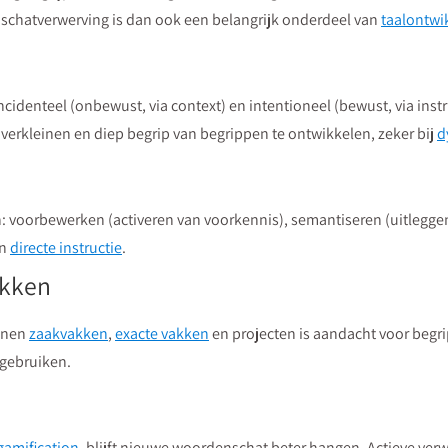
hatverwerving is dan ook een belangrijk onderdeel van
taalontwi
denteel (onbewust, via context) en intentioneel (bewust, via instru
erkleinen en diep begrip van begrippen te ontwikkelen, zeker bij
d
n: voorbewerken (activeren van voorkennis), semantiseren (uitlegge
n
directe instructie
.
akken
innen
zaakvakken
,
exacte vakken
en projecten is aandacht voor begri
 gebruiken.
gamification
, blijft nieuwe woordenschat beter hangen. Actieve ver