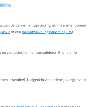
kkeling
.
ctie). Beide vormen zijn belangrijk, maar intentioneel
yslexie
of een
taalontwikkelingsstoornis (TOS)
.
n en verduidelijken) en consolideren (herhalen en
ppen essentieel. Taalgericht vakonderwijs zorgt ervoor
werking via
coöperatieve werkvormen
bevordert het