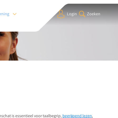
arning
Login
Zoeken
chat is essentieel voor taalbegrip,
begrijpend lezen
,