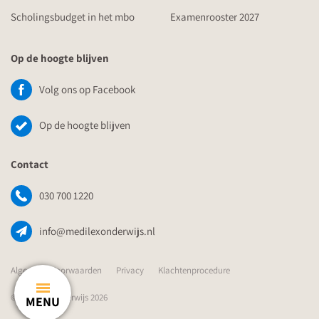
Scholingsbudget in het mbo
Examenrooster 2027
Op de hoogte blijven
Volg ons op Facebook
Op de hoogte blijven
Contact
030 700 1220
info@medilexonderwijs.nl
Algemene Voorwaarden
Privacy
Klachtenprocedure
© Medilex Onderwijs 2026
MENU