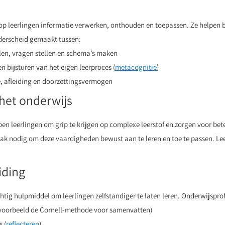
p leerlingen informatie verwerken, onthouden en toepassen. Ze helpen b
onderscheid gemaakt tussen:
en, vragen stellen en schema’s maken
 bijsturen van het eigen leerproces (
metacognitie
)
 afleiding en doorzettingsvermogen
 het onderwijs
lpen leerlingen om grip te krijgen op complexe leerstof en zorgen voor bete
 vaak nodig om deze vaardigheden bewust aan te leren en toe te passen. L
iding
chtig hulpmiddel om leerlingen zelfstandiger te laten leren. Onderwijspro
ijvoorbeeld de Cornell-methode voor samenvatten)
 (
reflecteren
)