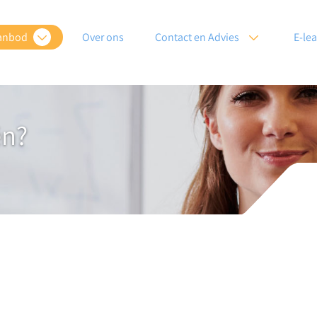
anbod
Over ons
Contact en Advies
E-le
ën?