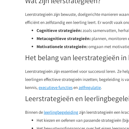
Wat zijn leerstrategieën?
Leerstrategieën zijn bewuste, doelgerichte manieren waaro
efficiënt en zelfstandig een leerling leert. Er wordt vaak 
Cognitieve strategieën:
zoals samenvatten, herhal
Metacognitieve strategieën:
plannen, monitoren en
Motivationele strategieën:
omgaan met motivatie,
Het belang van leerstrategieën in
Leerstrategieën zijn essentieel voor succesvol leren. Ze he
leerlingen effectieve strategieën inzetten; begeleiding is
kennis,
executieve functies
en
zelfregulatie
.
Leerstrategieën en leerlingbegele
Binnen de
leerlingbegeleiding
zijn leerstrategieën een kra
Het kiezen en oefenen van passende strategieën (b
Het bewustwordingsproces over het eigen leerproces