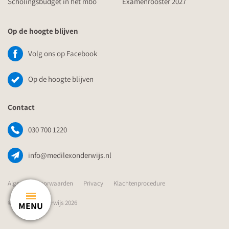
Scholingsbudget in het mbo
Examenrooster 2027
Op de hoogte blijven
Volg ons op Facebook
Op de hoogte blijven
Contact
030 700 1220
info@medilexonderwijs.nl
Algemene Voorwaarden
Privacy
Klachtenprocedure
© Medilex Onderwijs 2026
MENU