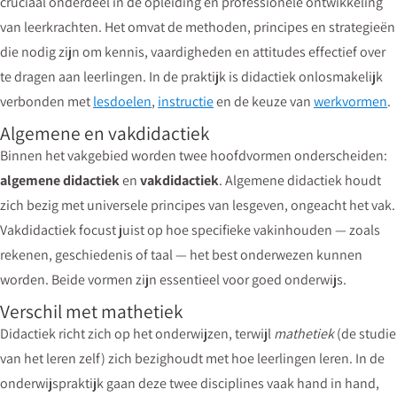
cruciaal onderdeel in de opleiding en professionele ontwikkeling
van leerkrachten. Het omvat de methoden, principes en strategieën
die nodig zijn om kennis, vaardigheden en attitudes effectief over
te dragen aan leerlingen. In de praktijk is didactiek onlosmakelijk
verbonden met
lesdoelen
,
instructie
en de keuze van
werkvormen
.
Algemene en vakdidactiek
Binnen het vakgebied worden twee hoofdvormen onderscheiden:
algemene didactiek
en
vakdidactiek
. Algemene didactiek houdt
zich bezig met universele principes van lesgeven, ongeacht het vak.
Vakdidactiek focust juist op hoe specifieke vakinhouden — zoals
rekenen, geschiedenis of taal — het best onderwezen kunnen
worden. Beide vormen zijn essentieel voor goed onderwijs.
Verschil met mathetiek
Didactiek richt zich op het onderwijzen, terwijl
mathetiek
(de studie
van het leren zelf) zich bezighoudt met hoe leerlingen leren. In de
onderwijspraktijk gaan deze twee disciplines vaak hand in hand,