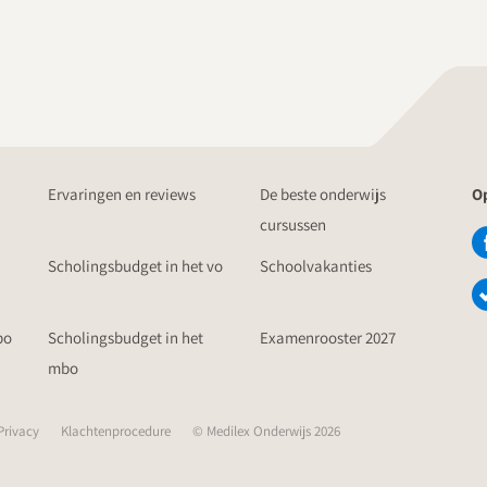
Ervaringen en reviews
De beste onderwijs
Op
cursussen
Scholingsbudget in het vo
Schoolvakanties
po
Scholingsbudget in het
Examenrooster 2027
mbo
Privacy
Klachtenprocedure
© Medilex Onderwijs 2026