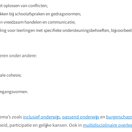
et oplossen van conflicten;
okken bij schoolafspraken en gedragsnormen;
 in vreedzaam handelen en communicatie;
ing voor leerlingen met specifieke ondersteuningsbehoeften, bijvoorbeel
eren onder andere:
ale cohesie;
 omgangsvormen.
hema’s zoals
inclusief onderwijs
,
passend onderwijs
en
burgerschap
eid, participatie en gelijke kansen. Ook in
multidisciplinaire overl