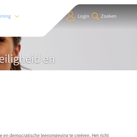
arning
Login
Zoeken
iligheid en
 en democratische leeromgeving te creëren. Het richt