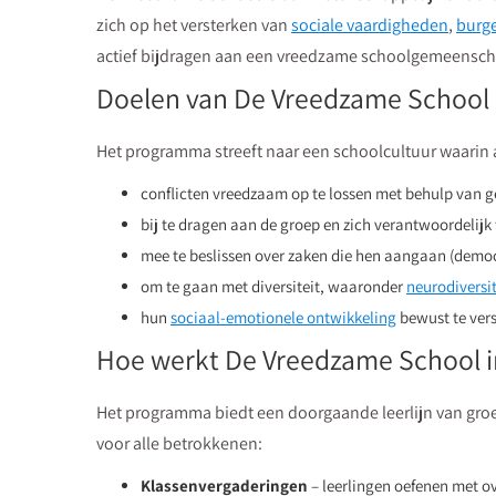
zich op het versterken van
sociale vaardigheden
,
burg
actief bijdragen aan een vreedzame schoolgemeensch
Doelen van De Vreedzame School
Het programma streeft naar een schoolcultuur waarin a
conflicten vreedzaam op te lossen met behulp van 
bij te dragen aan de groep en zich verantwoordelijk
mee te beslissen over zaken die hen aangaan (democ
om te gaan met diversiteit, waaronder
neurodiversit
hun
sociaal-emotionele ontwikkeling
bewust te vers
Hoe werkt De Vreedzame School in
Het programma biedt een doorgaande leerlijn van groep
voor alle betrokkenen:
Klassenvergaderingen
– leerlingen oefenen met o