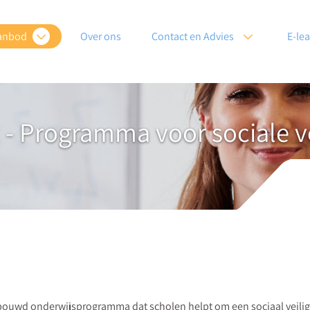
anbod
Over ons
Contact en Advies
E-le
- Programma voor sociale ve
ouwd onderwijsprogramma dat scholen helpt om een sociaal veilige