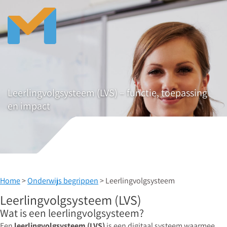
Leerlingvolgsysteem (LVS) – functie, toepassing
en impact
Home
>
Onderwijs begrippen
> Leerlingvolgsysteem
Leerlingvolgsysteem (LVS)
Wat is een leerlingvolgsysteem?
Een
leerlingvolgsysteem (LVS)
is een digitaal systeem waarmee