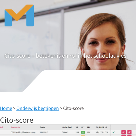
Cito-score – betekenis en rol in het schooladvies
Home
>
Onderwijs begrippen
> Cito-score
Cito-score