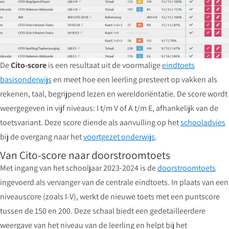
De
Cito-score
is een resultaat uit de voormalige
eindtoets
basisonderwijs
en meet hoe een leerling presteert op vakken als
rekenen, taal, begrijpend lezen en wereldoriëntatie. De score wordt
weergegeven in vijf niveaus: I t/m V of A t/m E, afhankelijk van de
toetsvariant. Deze score diende als aanvulling op het
schooladvies
bij de overgang naar het
voortgezet onderwijs
.
Van Cito-score naar doorstroomtoets
Met ingang van het schooljaar 2023-2024 is de
doorstroomtoets
ingevoerd als vervanger van de centrale eindtoets. In plaats van een
niveauscore (zoals I-V), werkt de nieuwe toets met een puntscore
tussen de 150 en 200. Deze schaal biedt een gedetailleerdere
weergave van het niveau van de leerling en helpt bij het