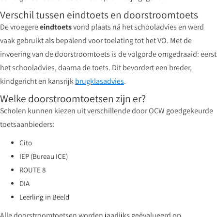
Verschil tussen eindtoets en doorstroomtoets
De vroegere
eindtoets
vond plaats ná het schooladvies en werd
vaak gebruikt als bepalend voor toelating tot het VO. Met de
invoering van de doorstroomtoets is de volgorde omgedraaid: eerst
het schooladvies, daarna de toets. Dit bevordert een breder,
kindgericht en kansrijk
brugklasadvies
.
Welke doorstroomtoetsen zijn er?
Scholen kunnen kiezen uit verschillende door OCW goedgekeurde
toetsaanbieders:
Cito
IEP (Bureau ICE)
ROUTE 8
DIA
Leerling in Beeld
Alle doorstroomtoetsen worden jaarlijks geëvalueerd op