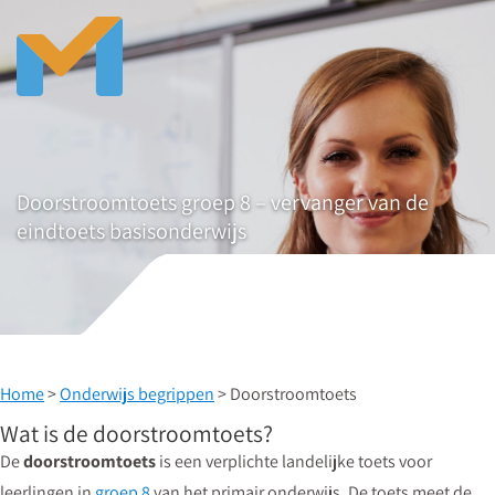
Doorstroomtoets groep 8 – vervanger van de
eindtoets basisonderwijs
Home
>
Onderwijs begrippen
> Doorstroomtoets
Wat is de doorstroomtoets?
De
doorstroomtoets
is een verplichte landelijke toets voor
leerlingen in
groep 8
van het primair onderwijs. De toets meet de