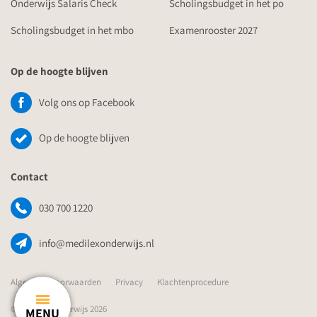
Onderwijs Salaris Check
Scholingsbudget in het po
Scholingsbudget in het mbo
Examenrooster 2027
Op de hoogte blijven
Volg ons op Facebook
Op de hoogte blijven
Contact
030 700 1220
info@medilexonderwijs.nl
Algemene Voorwaarden
Privacy
Klachtenprocedure
© Medilex Onderwijs 2026
MENU