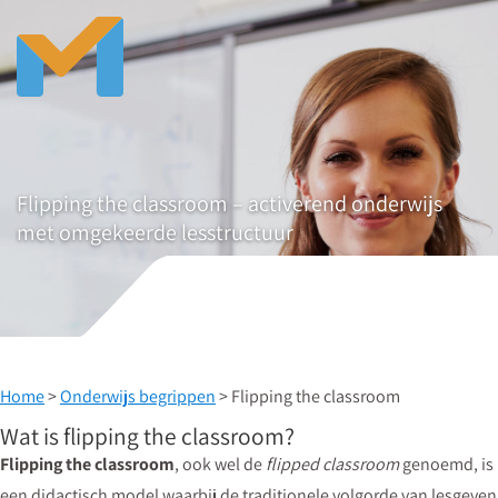
Flipping the classroom – activerend onderwijs
met omgekeerde lesstructuur
Home
>
Onderwijs begrippen
> Flipping the classroom
Wat is flipping the classroom?
Flipping the classroom
, ook wel de
flipped classroom
genoemd, is
een didactisch model waarbij de traditionele volgorde van lesgeven