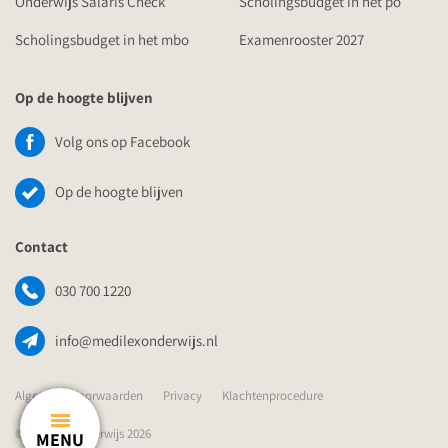
Onderwijs Salaris Check
Scholingsbudget in het po
Scholingsbudget in het mbo
Examenrooster 2027
Op de hoogte blijven
Volg ons op Facebook
Op de hoogte blijven
Contact
030 700 1220
info@medilexonderwijs.nl
Algemene Voorwaarden
Privacy
Klachtenprocedure
© Medilex Onderwijs 2026
MENU