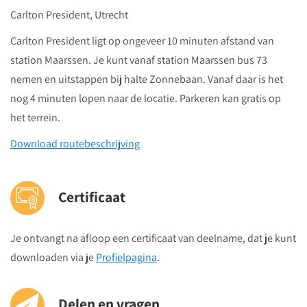
Bas van Eerd
, docent Leesacademie en
Carlton President, Utrecht
woordenschatspecialist
Carlton President ligt op ongeveer 10 minuten afstand van
Welke belemmeringen in het lezen en schrijven
station Maarssen. Je kunt vanaf station Maarssen bus 73
ondervinden leerlingen met een TOS?
nemen en uitstappen bij halte Zonnebaan. Vanaf daar is het
Wat is de relatie tussen woordkennis, leesontwikkeling
nog 4 minuten lopen naar de locatie. Parkeren kan gratis op
en denkontwikkeling?
het terrein.
Hoe maak je lesmateriaal en activiteiten toegankelijk
Download routebeschrijving
voor leerlingen met een taalontwikkelingsstoornis?
16:15
Einde congresdag
Certificaat
VOORTGEZET (SPECIAAL) ONDERWIJS EN
Je ontvangt na afloop een certificaat van deelname, dat je kunt
PRAKTIJKONDERWIJS
downloaden via je
Profielpagina
.
14:00
TOS in de klassenpraktijk
Delen en vragen
Esther Borgers
, ambulant dienstverlener Kentalis