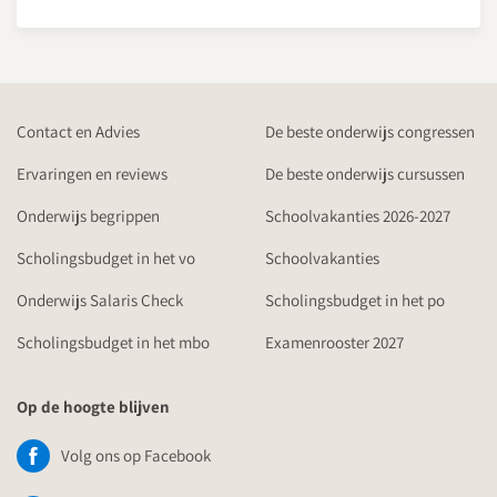
15:00
Koffie- en theepauze
15:15
TOS en opleiding of werk
Contact en Advies
De beste onderwijs congressen
Jessica Huttinga
, ervaringsdeskundige TOS
Ervaringen en reviews
De beste onderwijs cursussen
Kees Grundel
, beeldcoach
Hoe helpt jouw houding als docent bij het vergroten van
Onderwijs begrippen
Schoolvakanties 2026-2027
het zelfbeeld en zelfvertrouwen van jongeren met een
Scholingsbudget in het vo
Schoolvakanties
TOS?
Onderwijs Salaris Check
Scholingsbudget in het po
Hoe bereid je jongeren met een TOS voor op de volgende
stap in opleiding of werk?
Scholingsbudget in het mbo
Examenrooster 2027
Wat maakt een stage- of werkplek geschikt voor
jongeren met een TOS?
Op de hoogte blijven
16:15
Volg ons op Facebook
Einde congresdag