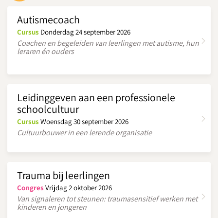
Aan de slag met dynamisch ondersteunend tekenen:
Autismecoach
terwijl je vertelt, teken je de kern mee. Geen tekentalent
Cursus
Donderdag 24 september 2026
nodig!
Coachen en begeleiden van leerlingen met autisme, hun
leraren én ouders
16:15
Einde congresdag
MIDDELBAAR BEROEPSONDERWIJS
Leidinggeven aan een professionele
schoolcultuur
14:00
Cursus
Woensdag 30 september 2026
TOS in de klassenpraktijk
Cultuurbouwer in een lerende organisatie
Esther Borgers
, ambulant dienstverlener Kentalis
Véronique Vermin-Poiesz
, ambulant dienstverlener Kentalis
Welke ondersteuningsmogelijkheden zijn er voor
Trauma bij leerlingen
leerlingen met een TOS?
Congres
Vrijdag 2 oktober 2026
Hoe help je jongeren met een TOS bij het ‘leren leren’,
Van signaleren tot steunen: traumasensitief werken met
kinderen en jongeren
met aandacht voor toetsen en examens?