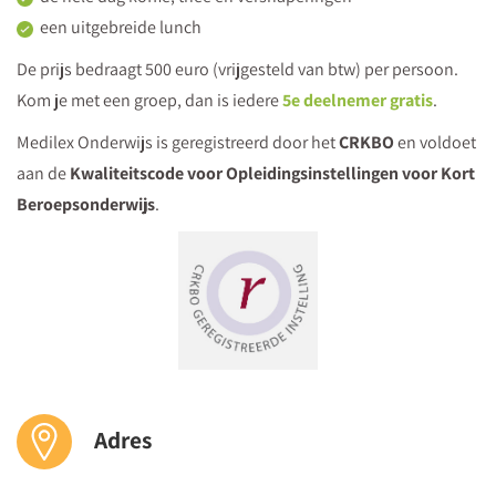
een uitgebreide lunch
mentor
Veerle Stevens
, ervaringsdeskundige TOS en medeauteur
De prijs bedraagt 500 euro (vrijgesteld van btw) per persoon.
Hoofd vol TOS
Kom je met een groep, dan is iedere
5e deelnemer gratis
.
Michel Pellen
, ervaringsdeskundige, vader van dochter met
Medilex Onderwijs is geregistreerd door het
CRKBO
en voldoet
TOS, oprichter en voorzitter van Samen TrOtS en
aan de
Kwaliteitscode voor Opleidingsinstellingen voor Kort
gehandicaptenbegeleider
Beroepsonderwijs
.
Jessica Huttinga
, ervaringsdeskundige TOS
Ervaringsdeskundigen met TOS vertellen hun verhaal en er is
gelegenheid voor het stellen van vragen.
13:00
Verzorgde lunch
De groep gaat uiteen in drie groepen: (s)bo, (v)so en pro, en
mbo. Je volgt het programma dat aansluit bij de sector waarin
Adres
jij werkt.