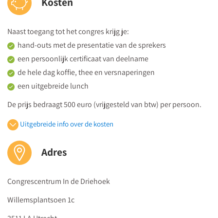
Kosten
12:00
Verzorgde lunch
Naast toegang tot het congres krijg je:
13:00
hand-outs met de presentatie van de sprekers
Polarisatie in de klas
een persoonlijk certificaat van deelname
Sjoukje Beekhuis - Mos
, adviseur spanning en polarisatie in de
de hele dag koffie, thee en versnaperingen
klas Stichting School&Veiligheid
een uitgebreide lunch
Hoe houd je grip op de groepsdynamiek wanneer
De prijs bedraagt 500 euro (vrijgesteld van btw) per persoon.
culturele verschillen tot polarisatie leiden?
Kom je met een groep, dan is iedere
5e deelnemer gratis
.
Welke rol neem je aan bij het bespreken van beladen
Uitgebreide info over de kosten
thema’s in een cultureel diverse groep?
Medilex Onderwijs is geregistreerd door het
CRKBO
en voldoet
Praktische tips om een gestructureerde dialoog over een
aan de
Kwaliteitscode voor Opleidingsinstellingen voor Kort
Adres
gevoelig onderwerp te voeren
Beroepsonderwijs
.
13:50
Congrescentrum In de Driehoek
Koffie- en theepauze
Willemsplantsoen 1c
14:10