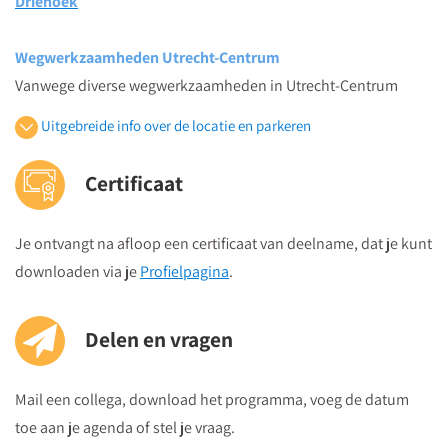
Driehoek
botsende normen en waarden discussies laten escaleren. Ze
tonen hoe standpunten verharden en verbinding verdwijnt.
Wegwerkzaamheden Utrecht-Centrum
Met herkenbare voorbeelden laten ze zien hoe dialoog helpt
Vanwege diverse wegwerkzaamheden in Utrecht-Centrum
om elkaar weer écht te bereiken. Samen met de zaal wordt het
raden wij je aan met het openbaar vervoer naar deze locatie te
Uitgebreide info over de locatie en parkeren
theaterstuk geregisseerd.
komen. Indien je met de auto wenst te komen verwijzen wij je
voor de actuele stand van zaken naar:
15:50
Certificaat
http://www.cu2030.nl/actueel/werkzaamheden.
Afsluiting door dagvoorzitter
Met de auto
16:00
Je ontvangt na afloop een certificaat van deelname, dat je kunt
Utrecht Centrum aanhouden, nabij Hoog Catharijne
Einde congres
downloaden via je
Profielpagina
.
Parkeren
Delen en vragen
Parkeergarage Hoog Catharijne P1 aan de Spoorstraat 22;
dag en nacht geopend
Parkeergarage Hoog Catharijne P3 aan de Stationsstraat
Mail een collega, download het programma, voeg de datum
152; dag en nacht geopend
toe aan je agenda of stel je vraag.