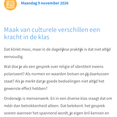
Maandag 9 november 2026
leerlingen.
Download
gratis
onze
Maak van culturele verschillen een
whitepaper
kracht in de klas
met
direct
Dat klinkt mooi, maar in de dagelijkse praktijk is dat niet altijd
toepasbare
eenvoudig.
tips
Wat doe je als een gesprek over religie of identiteit ineens
voor
polariseert? Als normen en waarden botsen en jij daartussen
cultuursensitief
staat? Als je merkt dat je goede bedoelingen niet altijd het
onderwijs.
gewenste effect hebben?
Onderwijs is mensenwerk. En in een diverse klas vraagt dat om
méér dan betrokkenheid alleen. Dat betekent: het gesprek
voeren wanneer het spannend wordt, je eigen bril kennen en