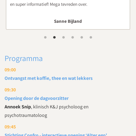
Marion, deelnemer van een Medilex Onderwijs c
Programma
09:00
Ontvangst met koffie, thee en wat lekkers
09:30
Opening door de dagvoorzitter
Annoek Snip
, klinisch K&J psycholoog en
psychotraumatoloog
09:45
Stichting Confro - interactieve opening ‘Alter ego'