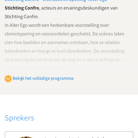
Stichting Confro
, acteurs en ervaringsdeskundigen van
Stichting Confro
In Alter Ego wordt een herkenbare voorstelling over
stereotypering en vooroordelen geschetst. De scènes laten
zien hoe beelden en aannames ontstaan, hoe ze relaties
beïnvloeden en hoe je ze kunt doorbreken. De voorstelling
sluit aan bij de het doel van de dag en is een krachtige en
reflectieve start van het congres.
Bekijk het volledige programma
10:00
Culturele responsiviteit in het onderwijs – wat, waarom en
hoe?
Sabrina Alhanachi
, onderwijswetenschapper en expert
culturele responsiviteit in het onderwijs
Sprekers
Hoe beïnvloedt jouw achtergrond je pedagogisch en
didactisch handelen?