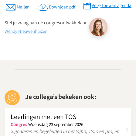
Parkeergarage Hoog Catharijne P4 aan de Stationsstraat
Voeg toe aan agenda
Mailen
Download pdf
29; dag en nacht geopend
Parkeergarage Hoog Catharijne P5 aan de Daalsesingel 71
Stel je vraag aan de congresontwikkelaar
(ingang Noord) of Catharijnesingel 55 (ingang Zuid); dag en
Wendy Nieuwenhuizen
nacht geopend
Met het Openbaar Vervoer
Congrescentrum In de Driehoek ligt in het centrum van Utrecht,
vlak bij het Centraal Station en het busstation:
Vanaf de stationshal richting Hoog Catharijne. Volg de borden
uitgang Moreelsepark. Sla linksaf, steek de Catharijnesingel
over en ga rechtsaf. Loop rechtdoor, na 130 meter ziet je aan je
Je collega’s bekeken ook:
linkerhand een kerk met 2 identieke torens. Links van de kerk
is een stenen gebouw met grijze deur, dat is de ingang van In
Leerlingen met een TOS
de Driehoek.
Congres
Woensdag 23 september 2026
Download routebeschrijving
Signaleren en begeleiden in het (s)bo, v(s)o en pro, en