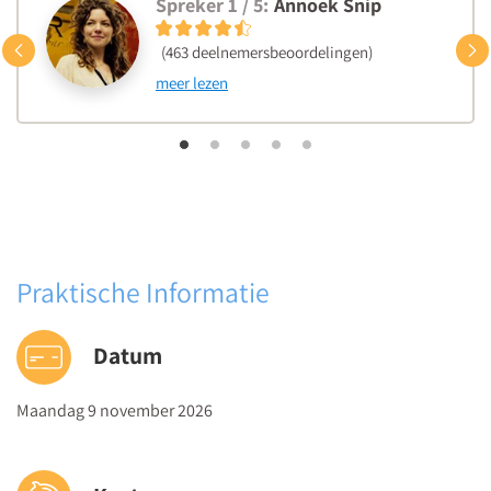
Spreker 1 / 5:
Annoek Snip
Hoe ontwikkel je een cultuurresponsieve mindset?
Praktische tips om cultuur­responsief denken en
Vorige
(463 deelnemersbeoordelingen)
handelen toe te passen in je lessen
meer lezen
10:50
Koffie- en theepauze
11:10
Verbinden met je leerlingen
Ismail Aghzanay
, onderwijsprofessional, trainer/coach en
auteur 'Het geheim van de leraar'
Praktische Informatie
Hoe is de culturele achtergrond en leefwereld van je
leerlingen zichtbaar in de klas?
Datum
Welke investeringen doe je om een blijvende verbinding
met al je leerlingen op te bouwen?
Maandag 9 november 2026
Hoe leer je leerlingen omgaan met de verschillen tussen
online, school-, straat- en thuiscultuur?