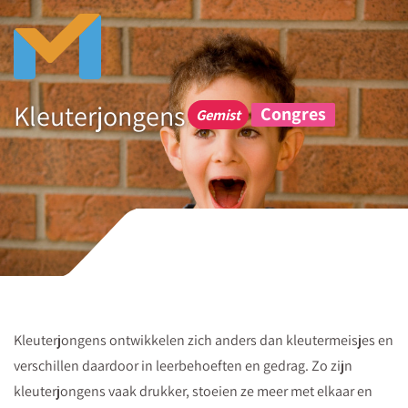
Bekijk
de
microlearning
Kleuterjongens
Kleuterjongens
Congres
ontwikkelen
Gemist
zich
anders
dan
kleutermeisjes
en
verschillen
daarom
in
Kleuterjongens ontwikkelen zich anders dan kleutermeisjes en
leerbehoeften
verschillen daardoor in leerbehoeften en gedrag. Zo zijn
en
kleuterjongens vaak drukker, stoeien ze meer met elkaar en
gedrag.