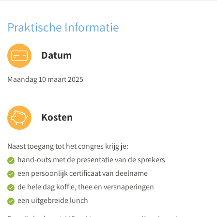
14:30
Praktische Informatie
Jongenstaal, -thema's en leervoorkeuren in de klas
Ynte Essers
,
Datum
Met welke taal en communicatie motiveer en betrek je
kleuterjongens?
Maandag 10 maart 2025
Welke activiteiten voeg je toe aan bestaande thema’s en
hoeken om jongens betrokken te houden?
Inspiratie uit de praktijk – voorbeelden om je
Kosten
klasinrichting aan te passen voor jouw kleuterjongens
15:30
Naast toegang tot het congres krijg je:
Afsluiting door dagvoorzitter
hand-outs met de presentatie van de sprekers
een persoonlijk certificaat van deelname
de hele dag koffie, thee en versnaperingen
een uitgebreide lunch