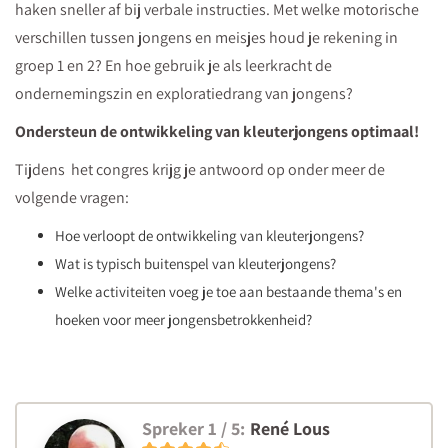
haken sneller af bij verbale instructies. Met welke motorische
We
verschillen tussen jongens en meisjes houd je rekening in
hebben
groep 1 en 2? En hoe gebruik je als leerkracht de
iets
ondernemingszin en exploratiedrang van jongens?
leuks
voor
Ondersteun de ontwikkeling van kleuterjongens optimaal!
je:
Tijdens het congres krijg je antwoord op onder meer de
een gratis
volgende vragen:
microlearning
Hoe verloopt de ontwikkeling van kleuterjongens?
over
Wat is typisch buitenspel van kleuterjongens?
de
Welke activiteiten voeg je toe aan bestaande thema's en
verschillen
hoeken voor meer jongensbetrokkenheid?
die
ontstaan
van
de
Spreker 1 / 5:
René Lous
embryonale