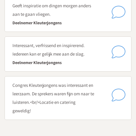
kleuterjongens? En hoe waarborg je tegelijkertijd samen
Geeft inspiratie om dingen morgen anders
met hen de rust in de groep?
aan te gaan vliegen.
Deelnemer Kleuterjongens
12:15
Verzorgde lunch
13:15
Interessant, verfrissend en inspirerend.
Stoer buitenspel
Iedereen kan er gelijk mee aan de slag.
Carla van Deelen
, specialist jonge kind
Deelnemer Kleuterjongens
Wat is typisch buitenspel van kleuterjongens? En hoe
breng je dit spel naar een hoger plan?
Congres Kleuterjongens was interessant en
Spelen met risico's - hoe onderscheid je echte gevaren
leerzaam. De sprekers waren fijn om naar te
van ontwikkelingskansen?
luisteren.<br/>Locatie en catering
Hoe sluit je aan op spelbehoeften van jongens met
geweldig!
behulp van aangeboden buitenmaterialen?
14:15
Koffie- en theepauze