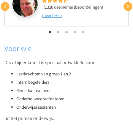
fase
Vorige
(1328 deelnemersbeoordelingen)
tot
meer lezen
en
met
zes
jaar.
Voor wie
Deze bijeenkomst is speciaal ontwikkeld voor:
Leerkrachten van groep 1 en 2
Intern begeleiders
Remedial teachers
Onderbouwcoördinatoren
Onderwijsassistenten
uit het primair onderwijs.