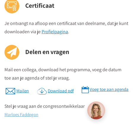
parkeergarage van Figi.
Certificaat
Voor een passende routeplanning of binnendoor route kijk op
www.anwb.nl, of op de website van Figi Zeist.
Je ontvangt na afloop een certificaat van deelname, dat je kunt
downloaden via je
Profielpagina
.
Parkeren
Betaald parkeren kan in parkeergarage Figi, ingang via Laan
Delen en vragen
van Beek en Royen.
Vanuit de parkeergarage kunt je Figi overdekt bereiken. In de
Mail een collega, download het programma, voeg de datum
garage is geen lift aanwezig.
toe aan je agenda of stel je vraag.
Vrij parkeren kan op het parkeerterrein naast Slot Zeist aan de
Zinzendorflaan. Navigatie: de Brouwerij.
Voeg toe aan agenda
Mailen
Download pdf
Dit is op 5-10 minuten loopafstand van Hotel-Theater Figi.
Je rijdt op de voorzijde van Slot Zeist af, daar word je linksaf
Stel je vraag aan de congresontwikkelaar
gestuurd, het parkeerterrein wijst zich dan vanzelf.
Marloes Faddegon
Met het openbaar vervoer