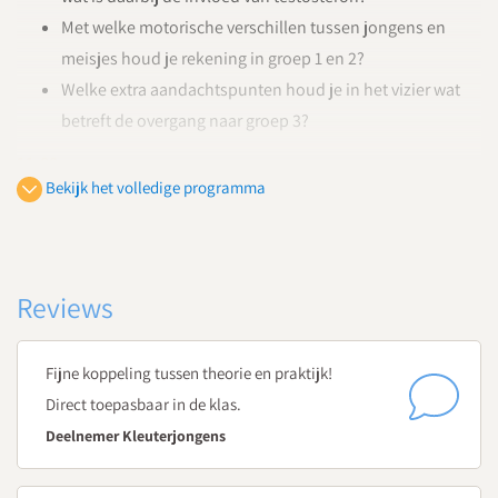
Met welke motorische verschillen tussen jongens en
meisjes houd je rekening in groep 1 en 2?
Welke extra aandachtspunten houd je in het vizier wat
betreft de overgang naar groep 3?
11:00
Bekijk het volledige programma
Koffie- en theepauze
11:15
Rijke leeromgeving voor jongens
Suze Roelofs
, onderwijskundige EGO Nederland en eigenaar
Reviews
Tweemonds
Leerkrachtgedrag - door welke bril observeer en
Fijne koppeling tussen theorie en praktijk!
interpreteer je kleuterjongens in de klas?
Direct toepasbaar in de klas.
Hoe laat je ondernemingszin en exploratiedrang van
Deelnemer Kleuterjongens
jongens in tact en zet je het in als kracht?
Hoe organiseer je ruimte en vrijheid voor