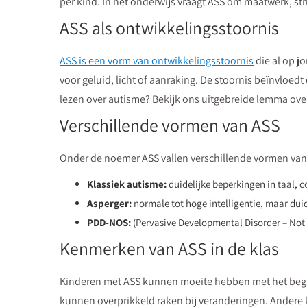
per kind. In het onderwijs vraagt ASS om maatwerk, st
ASS als ontwikkelingsstoornis
ASS is een vorm van ontwikkelingsstoornis
die al op j
voor geluid, licht of aanraking. De stoornis beïnvloed
lezen over autisme? Bekijk ons uitgebreide lemma ov
Verschillende vormen van ASS
Onder de noemer ASS vallen verschillende vormen van
Klassiek autisme:
duidelijke beperkingen in taal, 
Asperger:
normale tot hoge intelligentie, maar duid
PDD-NOS:
(Pervasive Developmental Disorder – Not 
Kenmerken van ASS in de klas
Kinderen met ASS kunnen moeite hebben met het begrij
kunnen overprikkeld raken bij veranderingen. Andere k