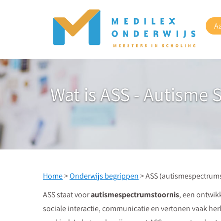
A
Wat is ASS - Autisme 
Home
>
Onderwijs begrippen
> ASS (autismespectrums
ASS staat voor
autismespectrumstoornis
, een ontwik
sociale interactie, communicatie en vertonen vaak her