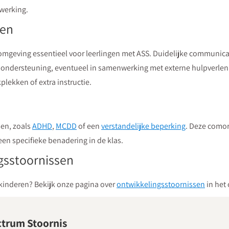
werking.
ten
 omgeving essentieel voor leerlingen met ASS. Duidelijke communica
 ondersteuning, eventueel in samenwerking met externe hulpverleni
plekken of extra instructie.
en, zoals
ADHD
,
MCDD
of een
verstandelijke beperking
. Deze comorb
en specifieke benadering in de klas.
gsstoornissen
kinderen? Bekijk onze pagina over
ontwikkelingsstoornissen
in het 
ctrum Stoornis