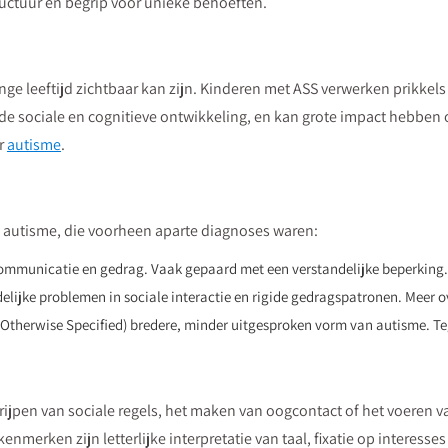
ructuur en begrip voor unieke behoeften.
onge leeftijd zichtbaar kan zijn. Kinderen met ASS verwerken prikkels
t de sociale en cognitieve ontwikkeling, en kan grote impact hebben
er
autisme
.
 autisme, die voorheen aparte diagnoses waren:
communicatie en gedrag. Vaak gepaard met een verstandelijke beperking.
elijke problemen in sociale interactie en rigide gedragspatronen. Meer 
Otherwise Specified) bredere, minder uitgesproken vorm van autisme. Te
pen van sociale regels, het maken van oogcontact of het voeren v
enmerken zijn letterlijke interpretatie van taal, fixatie op intere