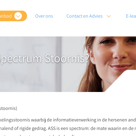
anbod
Over ons
Contact en Advies
E-le
Spectrum Stoornis?
toornis)
kelingsstoornis waarbij de informatieverwerking in de hersenen an
halend of rigide gedrag. ASS is een spectrum: de mate waarin en de