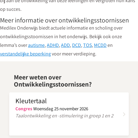
bij aan de ontwikkeling van deze leerlingen en vergroten hun kans
op succes.
Meer informatie over ontwikkelingsstoornissen
Medilex Onderwijs biedt actuele informatie en scholing over
ontwikkelingsstoornissen in het onderwijs. Bekijk ook onze
lemma’s over
autisme
,
ADHD
,
ADD
,
DCD
,
TOS
,
MCDD
en
verstandelijke beperking
voor meer verdieping.
Meer weten over
Ontwikkelingsstoornissen?
Kleutertaal
Congres
Woensdag 25 november 2026
Taalontwikkeling en -stimulering in groep 1 en 2