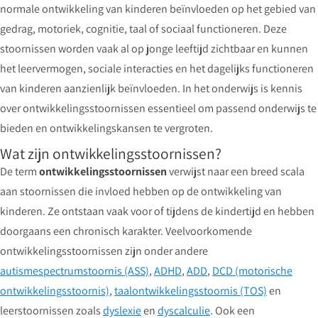
normale ontwikkeling van kinderen beïnvloeden op het gebied van
gedrag, motoriek, cognitie, taal of sociaal functioneren. Deze
stoornissen worden vaak al op jonge leeftijd zichtbaar en kunnen
het leervermogen, sociale interacties en het dagelijks functioneren
van kinderen aanzienlijk beïnvloeden. In het onderwijs is kennis
over ontwikkelingsstoornissen essentieel om passend onderwijs te
bieden en ontwikkelingskansen te vergroten.
Wat zijn ontwikkelingsstoornissen?
De term
ontwikkelingsstoornissen
verwijst naar een breed scala
aan stoornissen die invloed hebben op de ontwikkeling van
kinderen. Ze ontstaan vaak voor of tijdens de kindertijd en hebben
doorgaans een chronisch karakter. Veelvoorkomende
ontwikkelingsstoornissen zijn onder andere
autismespectrumstoornis (ASS)
,
ADHD
,
ADD
,
DCD (motorische
ontwikkelingsstoornis)
,
taalontwikkelingsstoornis (TOS)
en
leerstoornissen zoals
dyslexie
en
dyscalculie
. Ook een