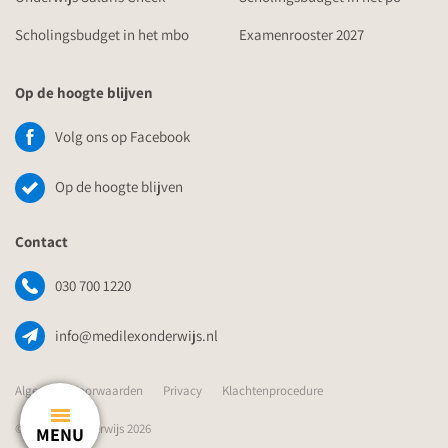
Scholingsbudget in het mbo
Examenrooster 2027
Op de hoogte blijven
Volg ons op Facebook
Op de hoogte blijven
Contact
030 700 1220
info@medilexonderwijs.nl
Algemene Voorwaarden
Privacy
Klachtenprocedure
© Medilex Onderwijs 2026
MENU