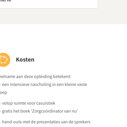
 het vo
 van doelen en stappen om HGW toe te passen
ingscoördinator in de school
Kosten
tismepaspoort
eelname aan deze opleiding betekent:
r invloed op je handelen?
een intensieve nascholing in een kleine vaste
roep
en in het voortgezet onderwijs?
volop ruimte voor casuïstiek
ier op school mee aan de slag?
gratis het boek 'Zorgcoördinator van nu'
edenlijst om de ondersteuningsbehoeften van je
hand-outs met de presentaties van de sprekers