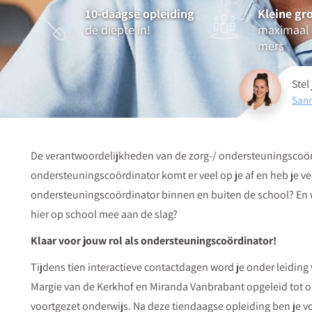
10-daagse opleiding
Kleine gr
de diepte in!
maximaal 
mers
Stel
Sann
De verantwoordelijkheden van de zorg-/ ondersteuningscoördi
ondersteuningscoördinator komt er veel op je af en heb je ve
ondersteuningscoördinator binnen en buiten de school? En w
hier op school mee aan de slag?
Klaar voor jouw rol als ondersteuningscoördinator!
Tijdens tien interactieve contactdagen word je onder leidin
Margie van de Kerkhof en Miranda Vanbrabant opgeleid tot 
voortgezet onderwijs. Na deze tiendaagse opleiding ben je v