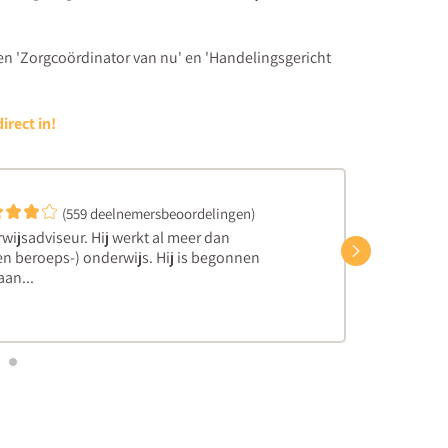
en 'Zorgcoördinator van nu' en 'Handelingsgericht
irect in!
(559 deelnemersbeoordelingen)
wijsadviseur. Hij werkt al meer dan
Volgend
t en beroeps-) onderwijs. Hij is begonnen
aan...