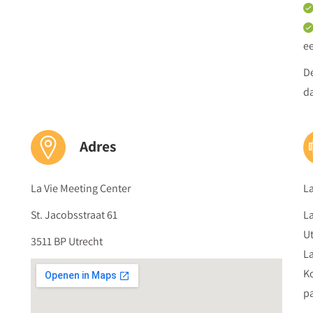
Dag 7
Emotie en communicatie
ee
Miranda Vanbrabant
, Mediator en trainer Reset Partner Reset
Hoe stimuleer je verandering of groei bij je leerlingen o
De
Emotieleer en emotiemanagement - Differentiëren op
da
Hoe ondersteun je individueel emotiemanagement van j
Hoe communiceer je zonder oordeel? - Reflecteren, gre
Adres
Dag 8
Conflicthantering
La Vie Meeting Center
La
Miranda Vanbrabant
, Mediator en trainer Reset Partner Reset
St. Jacobsstraat 61
La
Hoe ga je constructief om met conflicten tussen leerlin
Ut
Inzicht in persoonlijke voorkeursstrategieën
3511 BP Utrecht
La
Hoe zorg je dat je uit het conflict blijft, zonder het 
Ko
Harvard methode
pa
Hoe pas je de escalatieladder toe bij conflicten?