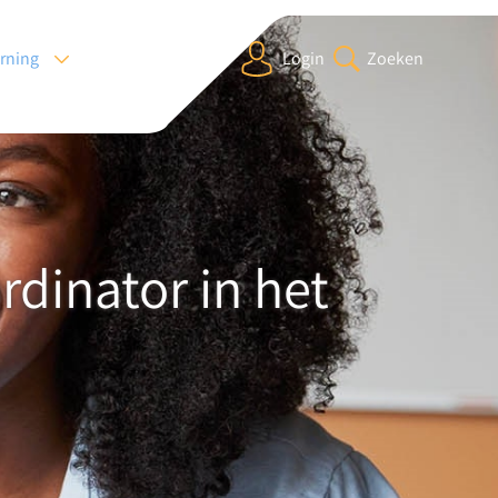
arning
Login
Zoeken
dinator in het