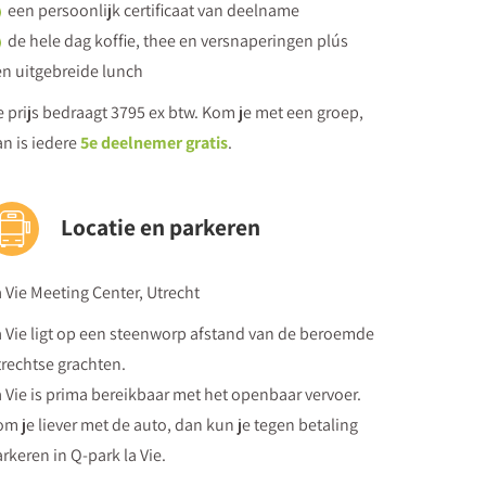
een persoonlijk certificaat van deelname
de hele dag koffie, thee en versnaperingen plús
n uitgebreide lunch
 Partner
f collega's?
 prijs bedraagt 3795 ex btw. Kom je met een groep,
 de onder- en bovenstroom
n is iedere
5e deelnemer gratis
.
e leerlingen en collega's?
nzen stellen, feedback geven en vragen stellen
Locatie en parkeren
 Vie Meeting Center, Utrecht
 Partner
 Vie ligt op een steenworp afstand van de beroemde
gen en/of collega's?
rechtse grachten.
 Vie is prima bereikbaar met het openbaar vervoer.
probleem te mijden? - Onderhandelen volgens de
m je liever met de auto, dan kun je tegen betaling
rkeren in Q-park la Vie.