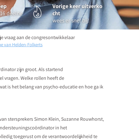
oep
Vorige keer uitverko
16 deelne
cht
wees er snel bij!
 je vraag aan de congresontwikkelaar
e van Helden-Folkerts
nator zijn groot. Als startend
el vragen. Welke rollen heeft de
at is het belang van psycho-educatie en hoe ga ik
g van stersprekers Simon Klein, Suzanne Rouwhorst,
ondersteuningscoördinator in het
olledig toegerust om de verantwoordelijkheid te