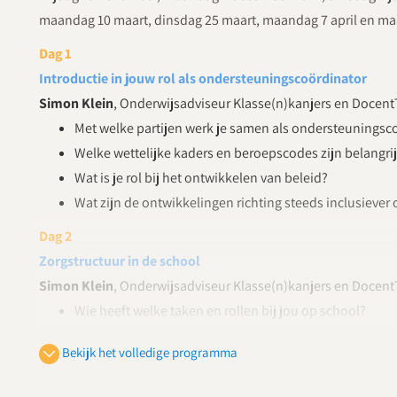
maandag 10 maart, dinsdag 25 maart, maandag 7 april en ma
Dag 1
Introductie in jouw rol als ondersteuningscoördinator
Simon Klein
, Onderwijsadviseur Klasse(n)kanjers en Docent
Met welke partijen werk je samen als ondersteuningsc
Welke wettelijke kaders en beroepscodes zijn belangri
Wat is je rol bij het ontwikkelen van beleid?
Wat zijn de ontwikkelingen richting steeds inclusiever
Dag 2
Zorgstructuur in de school
Simon Klein
, Onderwijsadviseur Klasse(n)kanjers en Docent
Wie heeft welke taken en rollen bij jou op school?
Welke rollen en taken heeft de ondersteuningscoördin
Bekijk het volledige programma
Hoe wordt het zorgteam samengesteld en aangestuur
Wie schrijft het ondersteuningsplan? En hoe schrijf j