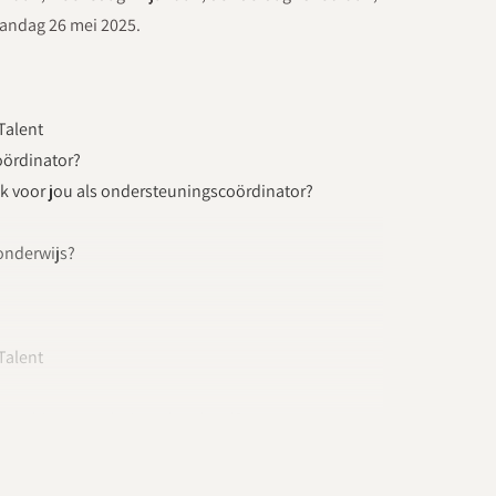
andag 26 mei 2025.
Talent
oördinator?
jk voor jou als ondersteuningscoördinator?
 onderwijs?
Talent
ator binnen en buiten de school?
d?
e een ondersteuningsplan?