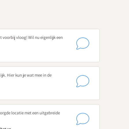
Talent
n welke plaats krijgen deze plannen in de
 voorbij vloog! Wil nu eigenlijk een
t in de taken van een ondersteuningscoördinator?
ijk. Hier kun je wat mee in de
w onderwijspraktijk?
?
orgde locatie met een uitgebreide
em een OPP mee vanuit jouw school.