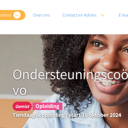
anbod
Over ons
Contact en Advies
E-le
Ondersteuningscoör
vo
Opleiding
Gemist
Tiendaagse opleiding | start 16 oktober 2024