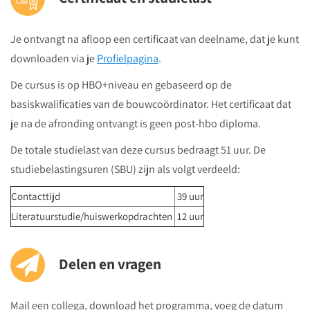
Je volgt vanuit Utrecht Centraal Station de bewegwijzeringborden
"centrumzijde"
Je ontvangt na afloop een certificaat van deelname, dat je kunt
vervolgens vanuit winkelcentrum "Hoog Catharijne" volgt u de
downloaden via je
Profielpagina
.
borden "Vredenburg".
Regardz La Vie Utrecht bevindt zich tegenover het Vredenburg
De cursus is op HBO+niveau en gebaseerd op de
(plein) en naast de Bijenkorf op de hoek
basiskwalificaties van de bouwcoördinator. Het certificaat dat
St.Jacobsstraat/Lange Viestraat.
je na de afronding ontvangt is geen post-hbo diploma.
Je kunt het meeting center bereiken via
de ingang van het
De totale studielast van deze cursus bedraagt 51 uur. De
kantorencomplex "La Vie" aan de St. Jacobsstraat
. Op de
studiebelastingsuren (SBU) zijn als volgt verdeeld:
borden op de 4e etage zie je in welke zaal je moet zijn en daar
kun je dan direct naartoe.
Contacttijd
39 uur
Literatuurstudie/huiswerkopdrachten
12 uur
Parkeren
Postcode ten behoeve van je navigatiesysteem : 3511 BS
Delen en vragen
Parkeren kan in de Qpark parkeergarage La Vie, welke langs de
Mail een collega, download het programma, voeg de datum
verschillende aanrijdroutes wordt bewegwijzerd.