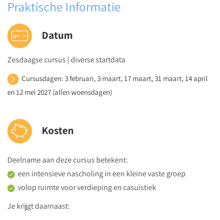
Praktische Informatie
Communicatie in een groep
Margreet Pols
, training en coach Ceto Trainingen
Datum
Als bouwcoördinator communiceer je niet alleen in 1-op-1-
situaties. Regelmatig spreek je bijvoorbeeld met je team of met
Zesdaagse cursus | diverse startdata
een groep ouders. Daar heb je andere kennis en vaardigheden
Cursusdagen: 3 februari, 3 maart, 17 maart, 31 maart, 14 april
voor nodig dan voor 1-op-1-gesprekken. Tijdens deze dag leer
en 12 mei 2027 (allen woensdagen)
je:
Vergadertechnieken - vergaderingen effectief en efficiënt
voorbereiden en voorzitten
Kosten
Presentatievaardigheden
De basis in teamcoaching
Deelname aan deze cursus betekent:
Hoe ga je om met lastige situaties zoals de ‘onderstroom’
een intensieve nascholing in een kleine vaste groep
of reageren op weerstand?
volop ruimte voor verdieping en casuïstiek
Dag 5
Je krijgt daarnaast:
Werken aan een kwaliteitscultuur