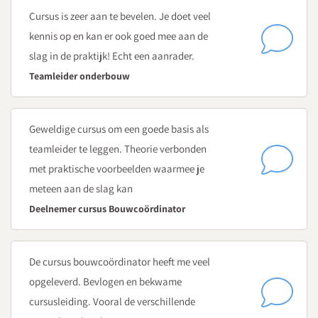
Leidinggeven aan goed onderwijs
Cursus is zeer aan te bevelen. Je doet veel
Bert Peene
, docent organisatie- en veranderkunde
kennis op en kan er ook goed mee aan de
slag in de praktijk! Echt een aanrader.
Hoe geef je op een doelgerichte manier leiding? Hoe kun je het
Teamleider onderbouw
leiderschap (ook) in je bouwteam leggen? Die vragen staan
centraal tijdens de tweede dag van de cursus. Onder meer de
volgende onderwerpen komen aan bod:
Geweldige cursus om een goede basis als
Authentiek leiderschap – hoe geef en neem je op een
teamleider te leggen. Theorie verbonden
authentieke manier leiding?
met praktische voorbeelden waarmee je
Opbrengstgericht leiderschap
meteen aan de slag kan
Wat is de waarde van waarden?
Deelnemer cursus Bouwcoördinator
Een optimale balans tussen taak- en relatiegerichtheid
Situationeel leidinggeven (in de praktijk)
De cursus bouwcoördinator heeft me veel
Dag 3
opgeleverd. Bevlogen en bekwame
Leidinggeven 1-op-1
cursusleiding. Vooral de verschillende
Margreet Pols
, training en coach Ceto Trainingen