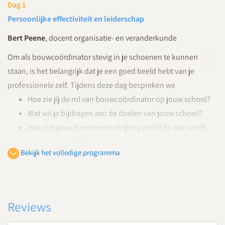
Dag 1
Persoonlijke effectiviteit en leiderschap
Bert Peene
, docent organisatie- en veranderkunde
Om als bouwcoördinator stevig in je schoenen te kunnen
staan, is het belangrijk dat je een goed beeld hebt van je
professionele zelf. Tijdens deze dag bespreken we
Hoe zie jij de rol van bouwcoördinator op jouw school?
Wat wil je bijdragen aan de doelen van jouw school?
Hoe ziet jouw functieomschrijving eruit? En wat wordt
van jou verwacht?
Bekijk het volledige programma
Wat heb je nodig om aan die verwachtingen te kunnen
voldoen? En wat zijn je kwaliteiten en valkuilen?
Aan welke ontwikkelpunten wil je tijdens deze cursus
werken?
Reviews
Dag 2