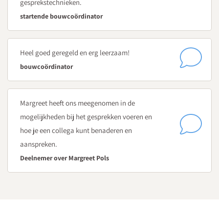
gesprekstechnieken.
Als bouwcoördinator voer je regelmatig gesprekken met
startende bouwcoördinator
collega’s/teamleden, directie en ouders. Tijdens deze dag leer
je een aantal basistechnieken om je gesprekken prettig,
Heel goed geregeld en erg leerzaam!
professioneel, doelgericht en efficiënt te voeren. We werken
bouwcoördinator
met jullie eigen praktijkvoorbeelden aangevuld met casuïstiek
uit het werkveld. Aan de orde komen in elk geval:
Wat zijn goede vraagtechnieken om de juiste informatie
Margreet heeft ons meegenomen in de
te achterhalen?
mogelijkheden bij het gesprekken voeren en
Hoe helpt actief luisteren om je gesprekspartner beter te
hoe je een collega kunt benaderen en
begrijpen?
aanspreken.
Handreikingen voor gespreksopbouw en regie houden
Deelnemer over Margreet Pols
Ingewikkelde situaties hanteren, zoals
slechtnieuwsgesprekken, omgaan met emoties en
weerstand
Dag 4