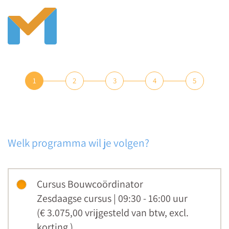
1
2
3
4
5
Welk programma wil je volgen?
Cursus Bouwcoördinator
Zesdaagse cursus | 09:30 - 16:00 uur
(€ 3.075,00
vrijgesteld van btw
,
excl.
korting
)