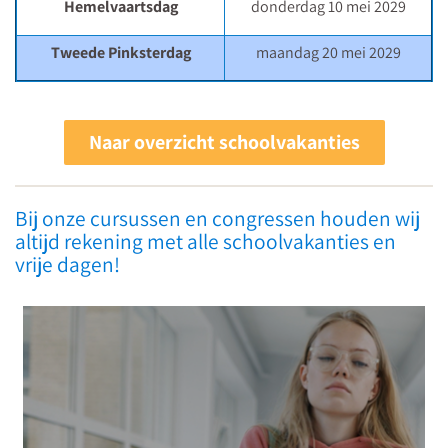
Hemelvaartsdag
donderdag 10 mei 2029
Tweede Pinksterdag
maandag 20 mei 2029
Naar overzicht schoolvakanties
Leerlingen
met
Bij onze cursussen en congressen houden wij
altijd rekening met alle schoolvakanties en
psychische
vrije dagen!
problemen