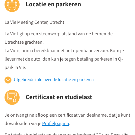
Locatie en parkeren
La Vie Meeting Center, Utrecht
La Vie ligt op een steenworp afstand van de beroemde
Utrechtse grachten.
La Vie is prima bereikbaar met het openbaar vervoer. Kom je
liever met de auto, dan kun je tegen betaling parkeren in Q-
park la Vie.
Uitgebreide info over de locatie en parkeren
Openbaar vervoer
Certificaat en studielast
Je volgt vanuit Utrecht Centraal Station de bewegwijzeringborden
"centrumzijde"
Je ontvangt na afloop een certificaat van deelname, dat je kunt
vervolgens vanuit winkelcentrum "Hoog Catharijne" volgt u de
downloaden via je
Profielpagina
.
borden "Vredenburg".
Regardz La Vie Utrecht bevindt zich tegenover het Vredenburg
De totale studielast van deze cursus bedraagt 26 uur. Deze zijn