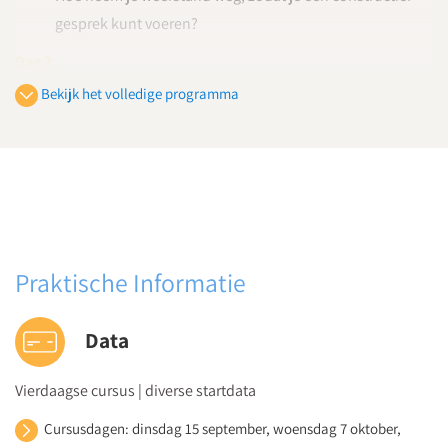
gesprek kunt voeren?
Dag 2
Aan de slag met het Harvard onderhandelingsmodel
Bekijk het volledige programma
Kennismaking met het Harvard onderhandelingsmodel
Hoe pas je de stappen van het Harvard
onderhandelingsmodel toe in gesprekken?
Oefenen met mediationvaardigheden - het model
toepassen in de praktijk aan de hand van eigen casussen
Dag 3
Praktische Informatie
Grenzen stellen en exploreren volgens De Bono
Hoe stel je grenzen tijdens een gesprek?
Data
Hoe exploreer je volgens het model van De Bono?
Oefenen met mediationvaardigheden – koppeling van
Vierdaagse cursus | diverse startdata
de theorie aan eigen casussen
Cursusdagen: dinsdag 15 september, woensdag 7 oktober,
Dag 4