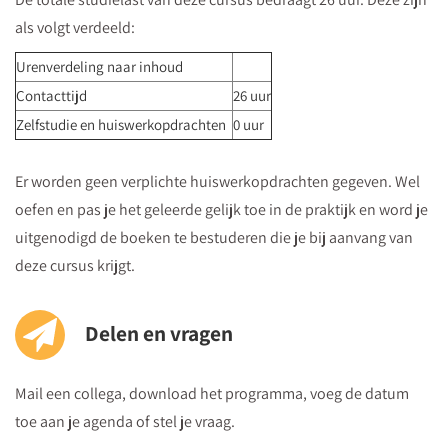
(plein) en naast de Bijenkorf op de hoek
als volgt verdeeld:
St.Jacobsstraat/Lange Viestraat.
Urenverdeling naar inhoud
Je kunt het meeting center bereiken via
de ingang van het
Contacttijd
26 uur
kantorencomplex "La Vie" aan de St. Jacobsstraat
. Op de
Zelfstudie en huiswerkopdrachten
0 uur
borden op de 4e etage zie je in welke zaal je moet zijn en daar
kun je dan direct naartoe.
Er worden geen verplichte huiswerkopdrachten gegeven. Wel
oefen en pas je het geleerde gelijk toe in de praktijk en word je
Parkeren
uitgenodigd de boeken te bestuderen die je bij aanvang van
Postcode ten behoeve van je navigatiesysteem : 3511 BS
deze cursus krijgt.
Parkeren kan in de Qpark parkeergarage La Vie, welke langs de
verschillende aanrijdroutes wordt bewegwijzerd.
Delen en vragen
Op parkeerniveau 14 heeft u rechtstreekse doorgang naar La
Vie.
Mail een collega, download het programma, voeg de datum
Parkeergarage “La Vie” bevindt zich aan de St. Jacobstraat
toe aan je agenda of stel je vraag.
naast de Bijenkorf.