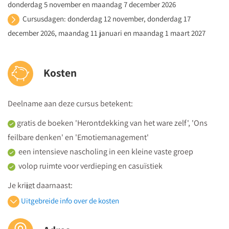
donderdag 5 november en maandag 7 december 2026
Mediation systemisch inzetten in groepen
Cursusdagen: donderdag 12 november, donderdag 17
Hoe analyseer je een conflict en de groepsdynamiek in
december 2026, maandag 11 januari en maandag 1 maart 2027
een groep?
Hoe doorbreek je conflictpatronen in je team of groep
met een systemische benadering?
Kosten
Oefenen: interventietechnieken toepassen om het
conflict in de groep op te lossen
Deelname aan deze cursus betekent:
Tijdens de vier cursusdagen ga je aan de slag met casuïstiek.
gratis de boeken 'Herontdekking van het ware zelf', 'Ons
Denk hierbij aan onderwerpen als:
feilbare denken' en 'Emotiemanagement'
Lastige gesprekken voeren met werknemers –
een intensieve nascholing in een kleine vaste groep
disfunctioneren, arbeidsconflicten, re-integratie
volop ruimte voor verdieping en casuïstiek
Conflicten tussen leerkrachten
Je krijgt daarnaast:
Conflicten tussen ouders en leerkracht/docent
Uitgebreide info over de kosten
Conflicten in teams/groepen
hand-outs met de presentaties van de spreker
een persoonlijk certificaat van deelname