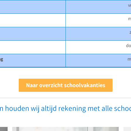
v
m
do
ag
m
Leidinggeven
Naar overzicht schoolvakanties
aan
Ve
een
in
 houden wij altijd rekening met alle schoo
professionele
he
schoolcultuur
p