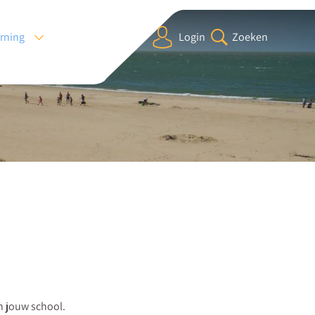
arning
Login
Zoeken
an jouw school.