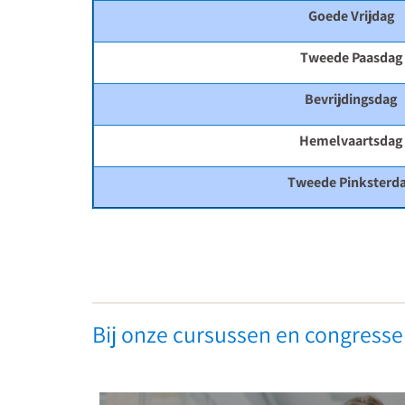
Goede Vrijdag
Tweede Paasdag
Bevrijdingsdag
Hemelvaartsdag
Tweede Pinksterd
Leerlingen
met
Bij onze cursussen en congressen
psychische
problemen