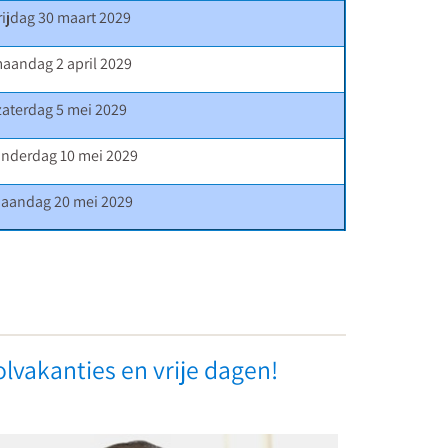
rijdag 30 maart 2029
aandag 2 april 2029
zaterdag 5 mei 2029
nderdag 10 mei 2029
aandag 20 mei 2029
rtrouwenspersoon
Mediati
lvakanties en vrije dagen!
t
voor
o
schoolle