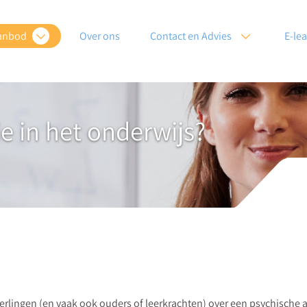
anbod
Over ons
Contact en Advies
E-le
e in het onderwijs?
eerlingen (en vaak ook ouders of leerkrachten) over een psychisch