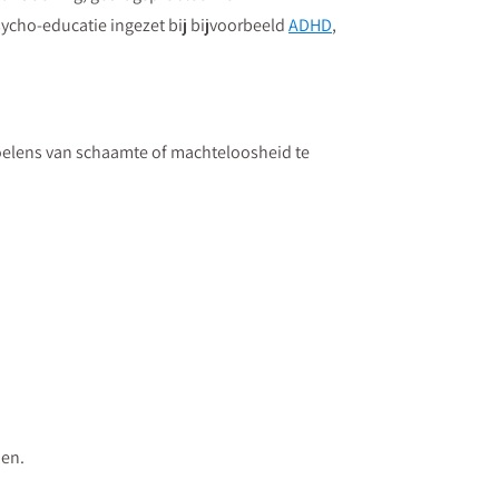
sycho-educatie ingezet bij bijvoorbeeld
ADHD
,
evoelens van schaamte of machteloosheid te
den.