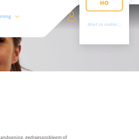
arning
Login
Zoeken
e aandoening, gedragsprobleem of