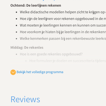
Ochtend: De leerlijnen rekenen
Welke didactische modellen helpen zicht te krijgen op 
Hoe zijn de leerlijnen voor rekenen opgebouwd in d
Wat moeten je leerlingen kennen en kunnen om succes
Hoe voorkom je hiaten bij je leerlingen in de rekenke
Welke kenmerken passen bij een rekenbewuste leerkr
Middag: De rekenles
Hoe is een goede rekenles opgebouwd?
Hoe formuleer je doelen en succescriteria tijde
Waaruit bestaat een krachtige rekeninstructie?
Bekijk het volledige programma
Welke feedback hebben je leerlingen nodig tijde
Hoe evalueer en reflecteer je aan het einde van d
Hoe kom je tegemoet aan de verschillende onderwijsbe
Reviews
Dag 2
Didactische modellen en materialen