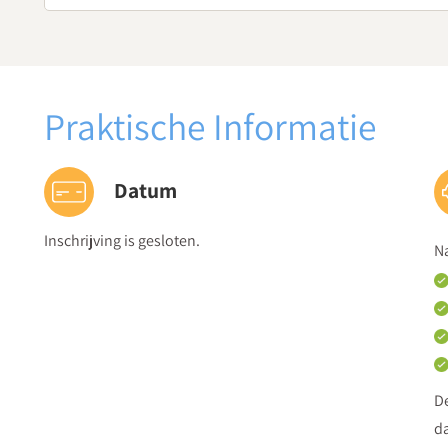
Intervisie - terugblik op je gegeven rekenlessen. Hoe ve
beter aan te sluiten bij de onderwijsbehoeftes van je l
Inspiratie - welke rol spelen de executieve functies, mo
Wat helpt om dit (verder) te verstevigen?
Praktische Informatie
Verdieping
verdere verdieping van hiaten en rekenproblemen 
analyseren van data ter versterking van je onderw
Datum
Inschrijving is gesloten.
Na
De
da