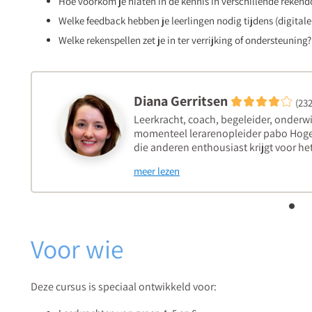
Hoe voorkom je hiaten in de kennis in verschillende reken
Welke feedback hebben je leerlingen nodig tijdens (digita
Welke rekenspellen zet je in ter verrijking of ondersteuning?
Diana Gerritsen
(23
Leerkracht, coach, begeleider, onderwi
momenteel lerarenopleider pabo Hoge
die anderen enthousiast krijgt voor het
meer lezen
Voor wie
Deze cursus is speciaal ontwikkeld voor: