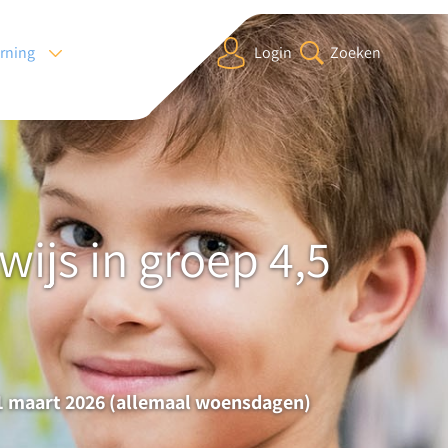
arning
Login
Zoeken
ijs in groep 4,5
 11 maart 2026 (allemaal woensdagen)