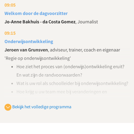
09:05
Welkom door de dagvoorzitter
Jo-Anne Bakhuis - da Costa Gomez
, Journalist
09:15
Onderwijsontwikkeling
Jeroen van Grunsven
, adviseur, trainer, coach en eigenaar
'Regie op onderwijsontwikkeling'
Hoe ziet het proces van (onderwijs)ontwikkeling eruit?
En wat zijn de randvoorwaarden?
Wat is uw rol als schoolleider bij onderwijsontwikkeling?
Hoe krijg u uw team mee bij veranderingen en
vernieuwingen?
Bekijk het volledige programma
10:05
Kwaliteitsverbetering met behulp van e-learning
Hoe voorziet u in de professionalisering van uw leraren