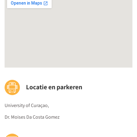
Hoe ziet eigenaarschap van uw medewerkers eruit?
Wat zijn randvoorwaarden voor eigenaarschap?
Welke interventies kunt u als schoolleider doen om
eigenaarschap te stimuleren?
B. Teamdynamiek
Ingrid van Essen
, systemisch coach, trainer en oprichter
Hartgedragen Onderwijs
Welk type leiderschap heeft uw team nodig en wat
betekent dit voor uw handelen?
Locatie en parkeren
Hoe beïnvloedt u sterke samenwerking en positieve
verhoudingen binnen uw team?
Hoe ga je om met de zichtbare maar vaak ongrijpbare
University of Curaçao,
teamdynamiek?
Dr. Moises Da Costa Gomez
C. Korte klasbezoeken
Ynte Essers
, onderwijskundige Helder Onderwijsadvies