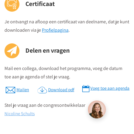
Certificaat
Dafna Azulai
, onderwijsbeleidsmedewerker VPCO
Hoe krijgt u in slechts drie minuten per klas verrassend
veel zicht op het lesgeven in uw school?
Je ontvangt na afloop een certificaat van deelname, dat je kunt
Welke reflectieve vragen stimuleren professionele groei
downloaden via je
Profielpagina
.
zonder oordeel?
Hoe maakt u korte lesbezoeken tot een vanzelfsprekend
Delen en vragen
onderdeel van uw leiderschap
D. Leerpsychologie voor de schoolleider
Mail een collega, download het programma, voeg de datum
Jorinde Jelles
, onderwijsadviseur l Interim KC ZIEN in de klas
toe aan je agenda of stel je vraag.
Rosette Hofdam
, onderwijsfunctionaris RKCS-schoolbestuur
Voeg toe aan agenda
Mailen
Download pdf
Hoe werkt leren eigenlijk in een meertalige context?
Hoe vertaalt u harde én zachte data naar effectieve
Stel je vraag aan de congresontwikkelaar
didactiek?
Nicoline Schults
Wat kunt u als schoolleider doen om vanuit de
cognitieve leerpsychologie de kwaliteit van instructies te
versterken?