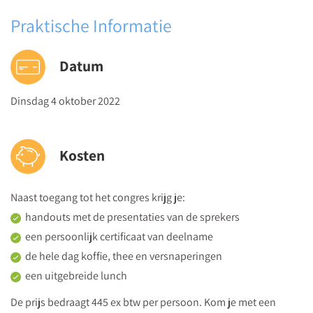
ondersteuningsbehoefte van jouw kleuters?
Praktische Informatie
Hoe zie je tijdens een observatie welke executieve functies en
denkvaardigheden een kleuter inzet?
Datum
Welke pedagogisch-didactische interventies zet je in na een
observatie om de ontwikkeling van een kleuter te stimuleren?
Dinsdag 4 oktober 2022
B - Klaar voor groep 3?
Mike Nijskens
, leerkracht en
Kosten
zelfstandig onderwijsadviseur Topwijs.nl
Hoe observeer je de rijping van een kleuter?
Naast toegang tot het congres krijg je:
Welke vaardigheden zijn van belang voor een goede start in
handouts met de presentaties van de sprekers
groep 3? En hoe zie je dit terug bij een kleuter?
een persoonlijk certificaat van deelname
Hoe beslis je bij twijfels over de overgang naar groep 3?
de hele dag koffie, thee en versnaperingen
C - Spel observeren en begeleiden
een uitgebreide lunch
Lia van Haren
, adviseur jonge kind BCO onderwijsadvies
De prijs bedraagt 445 ex btw per persoon. Kom je met een