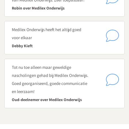
Hoe observeer je betrokkenheid aan de hand van
Robin over Medilex Onderwijs
betrokkenheidssignalen en de schaalwaarden van de
Leuvense Betrokkenheidsschaal?
Observeren als basis voor een beredeneerd spel- en
Medilex Onderwijs heeft het altijd goed
activiteitenaanbod
voor elkaar
12.00
Debby Kieft
Verzorgde lunch
13.00-16.15 SUBSESSIES
Tot nu toe alleen maar geweldige
Bij je inschrijving kies je twee subsessies. De eerste ronde
nascholingen gehad bij Medilex Onderwijs.
duurt van 13.00 uur tot 14.30 uur. Na de koffie- en theepauze is
Goed georganiseerd, goede communicatie
de tweede ronde van 14.45 uur tot 16.15 uur.
en leerzaam!
Oud-deelnemer over Medilex Onderwijs
A - Pedagogisch-didactisch observeren
Nanneke van Lokven
, onderwijsadviseur Bazalt Groep
Hoe krijg je met observaties zicht op de