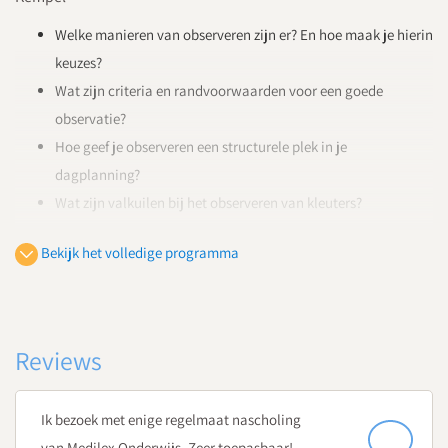
Welke manieren van observeren zijn er? En hoe maak je hierin
keuzes?
Wat zijn criteria en randvoorwaarden voor een goede
observatie?
Hoe geef je observeren een structurele plek in je
dagplanning?
Wat zijn valkuilen bij het observeren van kleuters?
10.45
Bekijk het volledige programma
Koffie- en theepauze
11.00
Betrokkenheid
Reviews
Anouk Brouns
, onderwijskunde Edux, specialist jonge kind
Welke signalen bij kleuters wijzen op een hoge
Ik bezoek met enige regelmaat nascholing
betrokkenheid?
van Medilex Onderwijs. Zeer toepasbaar!