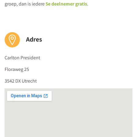
Hoe herken je de spelontwikkeling van kleuters in iedere
groep, dan is iedere
5e deelnemer gratis
.
ontwikkelingsfase?
Hoe observeer je spel bij kleuters?
Welke spelinterventies zet je in naar aanleiding van je
observaties?
Adres
Carlton President
Floraweg 25
3542 DX Utrecht