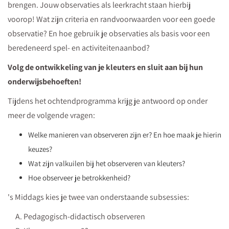
brengen. Jouw observaties als leerkracht staan hierbij
leren
voorop! Wat zijn criteria en randvoorwaarden voor een goede
bouwen.
observatie? En hoe gebruik je observaties als basis voor een
Je
beredeneerd spel- en activiteitenaanbod?
gebruikt
ze
Volg de ontwikkeling van je kleuters en sluit aan bij hun
bij
onderwijsbehoeften!
het
Tijdens het ochtendprogramma krijg je antwoord op onder
gericht
meer de volgende vragen:
observeren
Welke manieren van observeren zijn er? En hoe maak je hierin
in
keuzes?
de
Wat zijn valkuilen bij het observeren van kleuters?
bouwhoek.
Hoe observeer je betrokkenheid?
's Middags kies je twee van onderstaande subsessies:
A. Pedagogisch-didactisch observeren