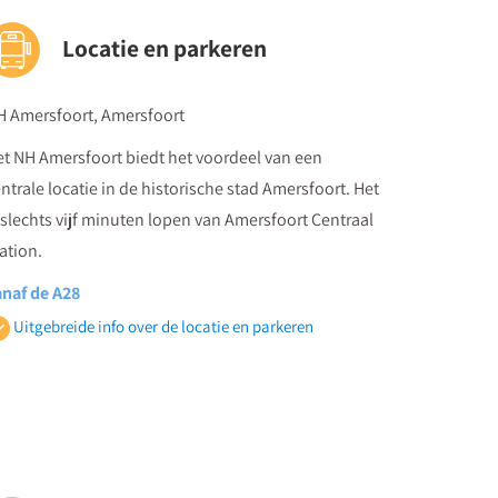
Locatie en parkeren
H Amersfoort, Amersfoort
t NH Amersfoort biedt het voordeel van een
ntrale locatie in de historische stad Amersfoort. Het
 slechts vijf minuten lopen van Amersfoort Centraal
ation.
anaf de A28
eem de snelweg A28/E30. Neem afslag 5-Maarn om
Uitgebreide info over de locatie en parkeren
 de N227 te komen. Ga linksaf bij de
ornseweg/N227. Houd rechts aan bij de splitsing
 ga verder op de N227. Ga verder op de Leusderweg.
eem op de tweede rotonde de tweede afslag de
nhemseweg op. Ga linksaf bij de Stadsring. Ga