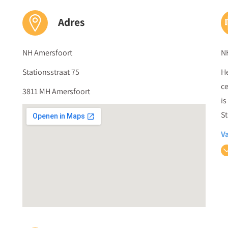
Adres
NH Amersfoort
N
Stationsstraat 75
He
ce
3811 MH Amersfoort
is
St
V
N
op
Do
en
N
Ar