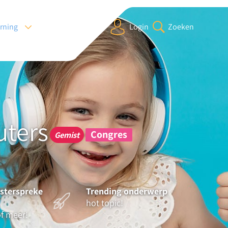
arning
Login
Zoeken
uters
Congres
Gemist
sterspreke
Trending onderwerp
hot topic!
of meer!