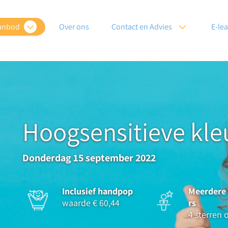
anbod
Over ons
Contact en Advies
E-le
Hoogsensitieve kle
Donderdag 15 september 2022
Inclusief handpop
Meerdere 
waarde € 60,44
rs
4 sterren 