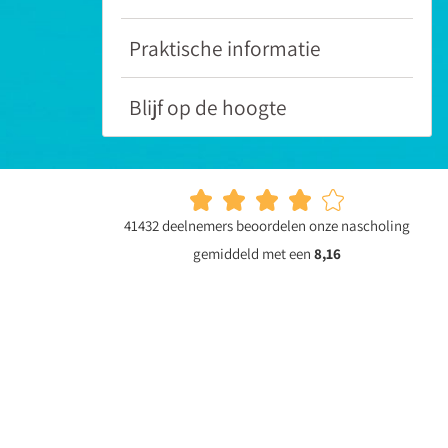
dan
hier
Praktische informatie
de
gratis
Blijf op de hoogte
poster
over
hoogsensitieve
kleuters!
41432 deelnemers beoordelen onze nascholing
gemiddeld met een
8,16