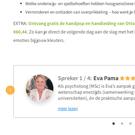
Welke onderwijs- en spelbehoeften hebben hoogsensitieve k
Verminderen en ontladen van overprikkeling – hoe werk je h
EXTRA:
Ontvang gratis de handpop en handleiding van Otto
€60,44
. Zo kan je direct de volgende dag aan de slag met h
emoties bij jouw kleuters.
Spreker 1 / 4:
Eva Pama
Als psycholoog (MSc) is Eva’s aanpak 
Vorige
wetenschap enerzijds (samenwerking m
universiteiten), én de praktische aanpa
meer lezen