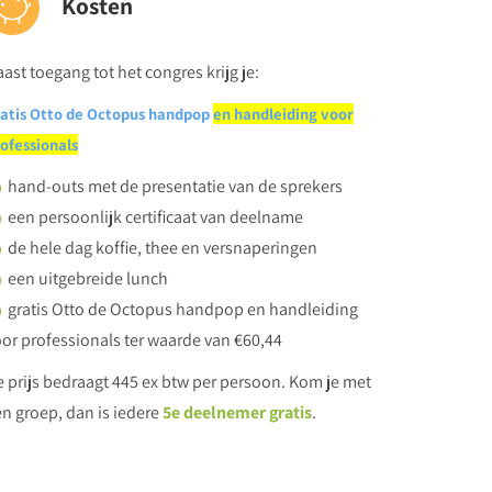
Kosten
leuters? En hoe begeleid je hen daarbij?
 leren herkennen, verwoorden en omgaan met emoties?
ast toegang tot het congres krijg je:
atis Otto de Octopus handpop
en handleiding voor
ofessionals
hand-outs met de presentatie van de sprekers
eligheid en autisme
een persoonlijk certificaat van deelname
de hele dag koffie, thee en versnaperingen
ierin samen als leerkracht en ouders?
een uitgebreide lunch
én op school helpend?
gratis Otto de Octopus handpop en handleiding
j het beter leren omgaan met hoogsensitiviteit?
or professionals ter waarde van €60,44
 prijs bedraagt 445 ex btw per persoon. Kom je met
is Otto de Octopus handpop en handleiding voor
n groep, dan is iedere
5e deelnemer gratis
.