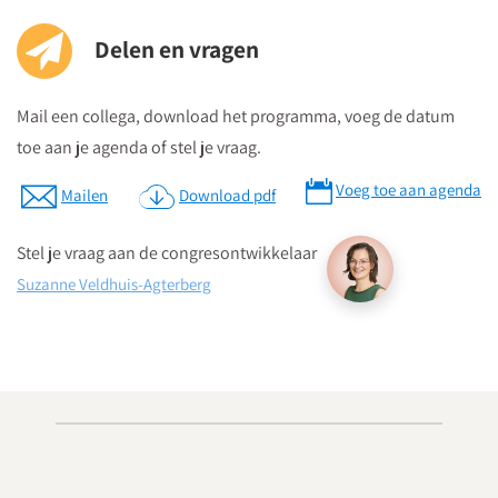
Parkeren
Postcode ten behoeve van je navigatiesysteem : 3511 BS
Delen en vragen
Parkeren kan in de Qpark parkeergarage La Vie, welke langs de
Mail een collega, download het programma, voeg de datum
verschillende aanrijdroutes wordt bewegwijzerd.
toe aan je agenda of stel je vraag.
Op parkeerniveau 14 heeft u rechtstreekse doorgang naar La
Vie.
Voeg toe aan agenda
Mailen
Download pdf
Parkeergarage “La Vie” bevindt zich aan de St. Jacobstraat
naast de Bijenkorf.
Stel je vraag aan de congresontwikkelaar
Suzanne Veldhuis-Agterberg
Download routebeschrijving