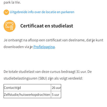
park la Vie.
Uitgebreide info over de locatie en parkeren
Openbaar vervoer
Certificaat en studielast
Je volgt vanuit Utrecht Centraal Station de bewegwijzeringborden
"centrumzijde"
Je ontvangt na afloop een certificaat van deelname, dat je kunt
vervolgens vanuit winkelcentrum "Hoog Catharijne" volgt u de
downloaden via je
Profielpagina
.
borden "Vredenburg".
Regardz La Vie Utrecht bevindt zich tegenover het Vredenburg
(plein) en naast de Bijenkorf op de hoek
St.Jacobsstraat/Lange Viestraat.
De totale studielast van deze cursus bedraagt 31 uur. De
Je kunt het meeting center bereiken via
de ingang van het
studiebelastingsuren (SBU) zijn als volgt verdeeld:
kantorencomplex "La Vie" aan de St. Jacobsstraat
. Op de
borden op de 4e etage zie je in welke zaal je moet zijn en daar
Contacttijd
26 uur
kun je dan direct naartoe.
Zelfstudie/huiswerkopdrachten
5 uur