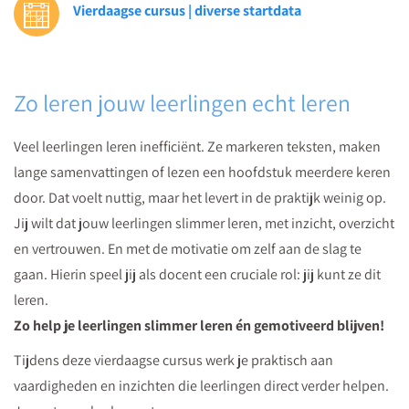
Vierdaagse cursus | diverse startdata
methode.
Lees
er
meer
Zo leren jouw leerlingen echt leren
over
in
Veel leerlingen leren inefficiënt. Ze markeren teksten, maken
deze
lange samenvattingen of lezen een hoofdstuk meerdere keren
gratis
door. Dat voelt nuttig, maar het levert in de praktijk weinig op.
whitepaper
Jij wilt dat jouw leerlingen slimmer leren, met inzicht, overzicht
en vertrouwen. En met de motivatie om zelf aan de slag te
gaan. Hierin speel jij als docent een cruciale rol: jij kunt ze dit
leren.
Zo help je leerlingen slimmer leren én gemotiveerd blijven!
Tijdens deze vierdaagse cursus werk je praktisch aan
vaardigheden en inzichten die leerlingen direct verder helpen.