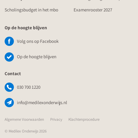
zijn: hoe signaleer je deze stoornis of uitdaging bij jongeren in
Scholingsbudget in het mbo
Examenrooster 2027
je klas? Hoe begeleid je deze leerlingen of studenten? En wat
zijn tips en handreikingen voor in de klas?
Op de hoogte blijven
Volg ons op Facebook
Op de hoogte blijven
Contact
030 700 1220
info@medilexonderwijs.nl
Algemene Voorwaarden
Privacy
Klachtenprocedure
© Medilex Onderwijs 2026