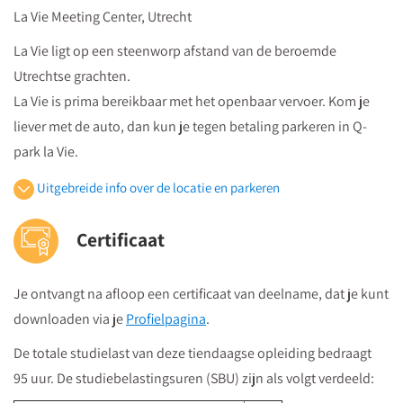
La Vie Meeting Center, Utrecht
Werkmiddag - intervisie met de incidentmethode
La Vie ligt op een steenworp afstand van de beroemde
Dag 6 - maandag 11 januari 2027
Utrechtse grachten.
Gedrag in de groep
La Vie is prima bereikbaar met het openbaar vervoer. Kom je
Simon Klein
, Onderwijsadviseur Klasse(n)kanjers en
liever met de auto, dan kun je tegen betaling parkeren in Q-
DocentTalent
park la Vie.
Hoe verandert het gedrag van jongeren onder invloed
van de groep?
Uitgebreide info over de locatie en parkeren
Met welke oefeningen ondersteun je de groep in de
Openbaar vervoer
fasen van groepsvorming?
Certificaat
Je volgt vanuit Utrecht Centraal Station de bewegwijzeringborden
Groepsplan - hoe ga je met de hele of een kleine groep
"centrumzijde"
aan de slag?
Je ontvangt na afloop een certificaat van deelname, dat je kunt
vervolgens vanuit winkelcentrum "Hoog Catharijne" volgt u de
Groep en docent - wat is jouw rol binnen de
downloaden via je
Profielpagina
.
borden "Vredenburg".
groepsdynamiek in de klas?
Regardz La Vie Utrecht bevindt zich tegenover het Vredenburg
De totale studielast van deze tiendaagse opleiding bedraagt
Werkmiddag - werken aan je eindpresentatie
(plein) en naast de Bijenkorf op de hoek
95 uur. De studiebelastingsuren (SBU) zijn als volgt verdeeld:
Dag 7 - dinsdag 2 februari 2027
St.Jacobsstraat/Lange Viestraat.