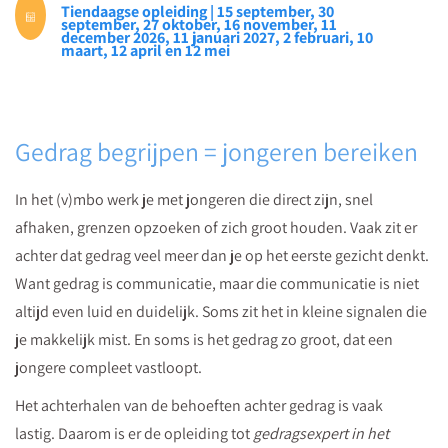
Tiendaagse opleiding | 15 september, 30
hoe
september, 27 oktober, 16 november, 11
december 2026, 11 januari 2027, 2 februari, 10
je
maart, 12 april en 12 mei
ernaar
kijkt. Jouw
manier
Gedrag begrijpen = jongeren bereiken
van
kijken
In het (v)mbo werk je met jongeren die direct zijn, snel
bepaalt
afhaken, grenzen opzoeken of zich groot houden. Vaak zit er
wat
achter dat gedrag veel meer dan je op het eerste gezicht denkt.
je
Want gedrag is communicatie, maar die communicatie is niet
ziet
altijd even luid en duidelijk. Soms zit het in kleine signalen die
en
je makkelijk mist. En soms is het gedrag zo groot, dat een
wat
jongere compleet vastloopt.
je
kunt
Het achterhalen van de behoeften achter gedrag is vaak
doen.
lastig. Daarom is er
de opleiding tot
gedragsexpert in het