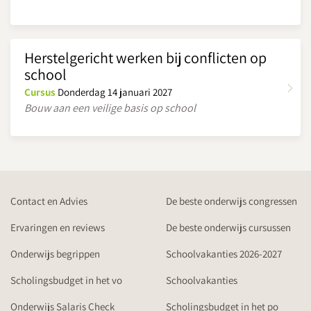
DocentTalent
Hoe beïnvloeden omgevingsfactoren (zoals een
moeilijke thuissituatie, maar ook cultuur of social
Herstelgericht werken bij conflicten op
media) het gedrag van jongeren in de klas? En hoe ga jij
school
hiermee om?
Cursus
Donderdag 14 januari 2027
Verkennen van verschillende externaliserende en
Bouw aan een veilige basis op school
internaliserende gedrags- en ontwikkelstoornissen
Werkmiddag - werken aan je eindpresentatie
Dag 10 - woensdag 12 mei 2027
Afronding
Contact en Advies
De beste onderwijs congressen
Simon Klein
, Onderwijsadviseur Klasse(n)kanjers en
DocentTalent
Ervaringen en reviews
De beste onderwijs cursussen
De opleiding wordt afgesloten met een presentatie per
Onderwijs begrippen
Schoolvakanties 2026-2027
intervisiegroep. In deze presentatie verdiep jij je in een
Scholingsbudget in het vo
Schoolvakanties
gedragsstoornis, belemmering of uitdaging die het gedrag van
jongeren beïnvloedt. Vragen die je onder meer beantwoordt
Onderwijs Salaris Check
Scholingsbudget in het po