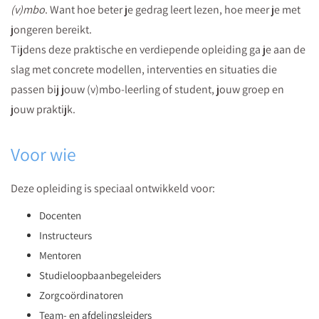
Elk
(v)mbo
. Want hoe beter je gedrag leert lezen, hoe meer je met
perspectief
jongeren bereikt.
geeft
Tijdens deze praktische en verdiepende opleiding ga je aan de
jou
slag met concrete modellen, interventies en situaties die
andere
passen bij jouw (v)mbo-leerling of student, jouw groep en
invloed.
jouw praktijk.
Bekijk
het
Voor wie
anders.
Deze opleiding is speciaal ontwikkeld voor:
Lees
de
Docenten
whitepaper
Instructeurs
gratis.
Mentoren
Studieloopbaanbegeleiders
Zorgcoördinatoren
Team- en afdelingsleiders