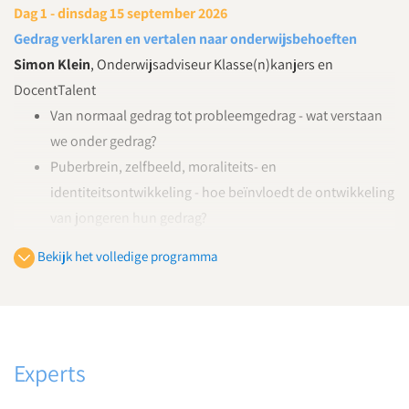
Dag 1 - dinsdag 15 september 2026
Gedrag verklaren en vertalen naar onderwijsbehoeften
Simon Klein
, Onderwijsadviseur Klasse(n)kanjers en
DocentTalent
Van normaal gedrag tot probleemgedrag - wat verstaan
we onder gedrag?
Puberbrein, zelfbeeld, moraliteits- en
identiteitsontwikkeling - hoe beïnvloedt de ontwikkeling
van jongeren hun gedrag?
Welke signalen geven jongeren af met hun gedrag? En
Bekijk het volledige programma
welke onderwijsbehoefte zit hieronder?
Dag 2 - woensdag 30 september 2026
Jouw (ortho)pedagogisch handelen deel 1
Simon Klein
, Onderwijsadviseur Klasse(n)kanjers en
Experts
DocentTalent
Verklaringen en terugkerende patronen zoeken in