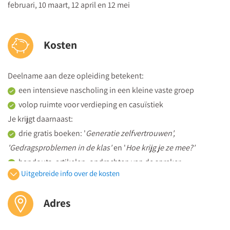
nodig?
februari, 10 maart, 12 april en 12 mei
Handelingsgericht werken met jongeren - hoe stel je
concrete en toetsbare doelen voor gedrag?
Kosten
Werkmiddag - intervisie met de incidentmethode
Dag 4 - maandag 16 november 2026
Deelname aan deze opleiding betekent:
Gedrag sturen deel 1
een intensieve nascholing in een kleine vaste groep
Simon Klein
, Onderwijsadviseur Klasse(n)kanjers en
volop ruimte voor verdieping en casuïstiek
DocentTalent
Je krijgt daarnaast:
Karen Oosterink
,
drie gratis boeken: '
Generatie zelfvertrouwen',
Analyseer jouw communicatie met je leerlingen of
'Gedragsproblemen in de klas'
en '
Hoe krijg je ze mee?'
studenten met de "Roos van Leary"
handouts, artikelen, opdrachten van de spreker
Actieve luistervaardigheden, vragen stellen, de ik-
Uitgebreide info over de kosten
een persoonlijk certificaat van deelname
boodschap en metacommunicatie - hoe communiceer je
de hele dag koffie, thee en versnaperingen plús een
effectief met jongeren?
Adres
uitgebreide lunch
Werkmiddag - oefenen met echte jongeren.
Hoe stuur je gedrag zonder weerstand op te roepen? Die
De prijs bedraagt 4475 (vrijgesteld van btw) per persoon. Kom