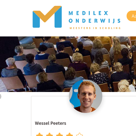
A
}
Wessel Peeters