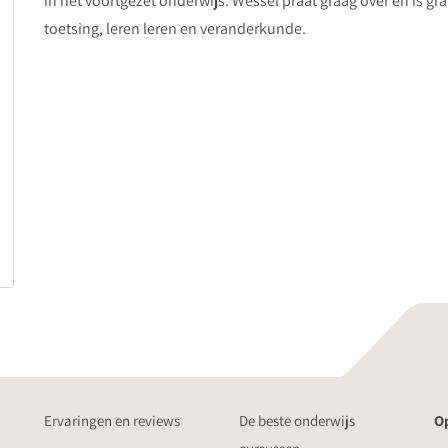
in het voortgezet onderwijs. Wessel praat graag over en is gr
toetsing, leren leren en veranderkunde.
Ervaringen en reviews
De beste onderwijs
Op