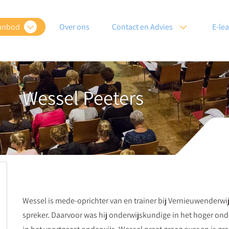
anbod
Over ons
Contact en Advies
E-le
Wessel Peeters
Wessel is mede-oprichter van en trainer bij Vernieuwenderwijs
spreker. Daarvoor was hij onderwijskundige in het hoger on