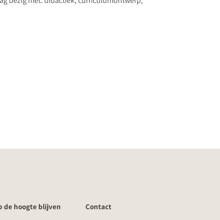
aag bezig met: didactiek, curriculumontwerp,
 de hoogte blijven
Contact