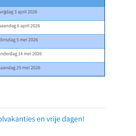
vrijdag 3 april 2026
aandag 6 april 2026
dinsdag 5 mei 2026
nderdag 14 mei 2026
aandag 25 mei 2026
rtrouwenspersoon
Mediati
lvakanties en vrije dagen!
t
voor
o
schoolle