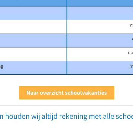
m
do
ag
m
Leidinggeven
Naar overzicht schoolvakanties
aan
Ve
een
in
 houden wij altijd rekening met alle schoo
professionele
he
schoolcultuur
p