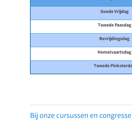
Goede Vrijdag
Tweede Paasdag
Bevrijdingsdag
Hemelvaartsdag
Tweede Pinksterd
Leerlingen
met
Bij onze cursussen en congressen
psychische
problemen