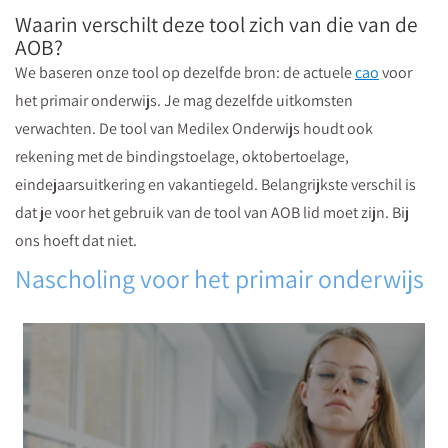
Waarin verschilt deze tool zich van die van de
AOB?
We baseren onze tool op dezelfde bron: de actuele
cao
voor
het primair onderwijs. Je mag dezelfde uitkomsten
verwachten. De tool van Medilex Onderwijs houdt ook
rekening met de bindingstoelage, oktobertoelage,
eindejaarsuitkering en vakantiegeld. Belangrijkste verschil is
Leerlingen
dat je voor het gebruik van de tool van AOB lid moet zijn. Bij
met
ons hoeft dat niet.
psychische
Nascholing voor het primair onderwijs
problemen