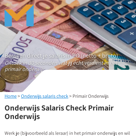
Bereken direct je salaris in PO (netto + bruto)
Ontdek in 30 seconden wat jij écht verdient in het
primair onderwijs.
Home
>
Onderwijs salaris check
> Primair Onderwijs
Onderwijs Salaris Check Primair
Onderwijs
Werk je (bijvoorbeeld als leraar) in het primair onderwijs en wil