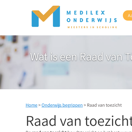
A
Wat is een Raad van T
Home
>
Onderwijs begrippen
> Raad van toezicht
Raad van toezich