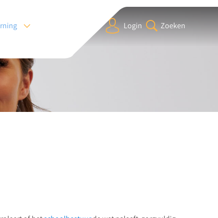
arning
Login
Zoeken