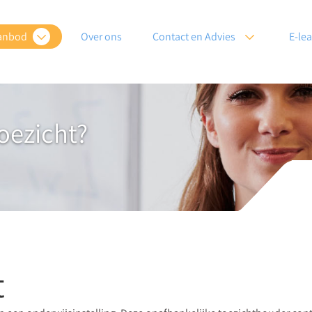
anbod
Over ons
Contact en Advies
E-le
oezicht?
t