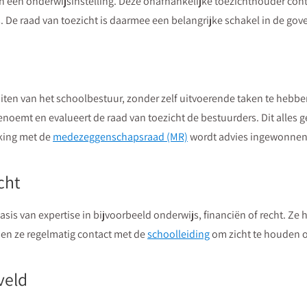
n een onderwijsinstelling. Deze onafhankelijke toezichthouder cont
. De raad van toezicht is daarmee een belangrijke schakel in de go
uiten van het schoolbestuur, zonder zelf uitvoerende taken te hebb
benoemt en evalueert de raad van toezicht de bestuurders. Dit alles g
king met de
medezeggenschapsraad (MR)
wordt advies ingewonnen 
cht
s van expertise in bijvoorbeeld onderwijs, financiën of recht. Ze 
en ze regelmatig contact met de
schoolleiding
om zicht te houden op
veld