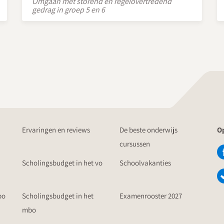
Omgaan met storend en regelovertredend
gedrag in groep 5 en 6
Ervaringen en reviews
De beste onderwijs
Op
cursussen
Scholingsbudget in het vo
Schoolvakanties
po
Scholingsbudget in het
Examenrooster 2027
mbo