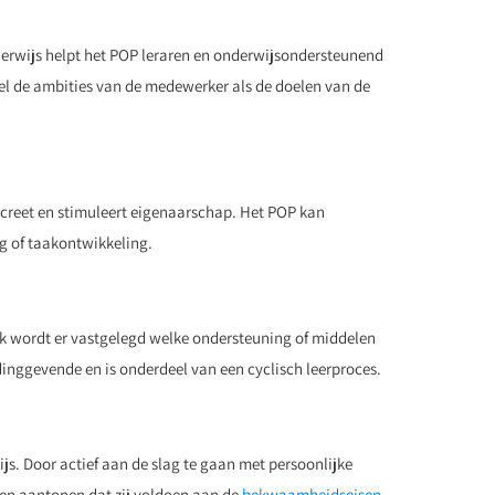
derwijs helpt het POP leraren en onderwijsondersteunend
wel de ambities van de medewerker als de doelen van de
ncreet en stimuleert eigenaarschap. Het POP kan
ng of taakontwikkeling.
k wordt er vastgelegd welke ondersteuning of middelen
dinggevende en is onderdeel van een cyclisch leerproces.
s. Door actief aan de slag te gaan met persoonlijke
ren aantonen dat zij voldoen aan de
bekwaamheidseisen
.