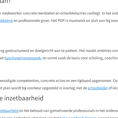
lan?
n medewerker concrete leerdoelen en ontwikkelacties vastlegt. In het on
ikkeling
en professionele groei. Het POP is maatwerk en sluit aan bij zo
ling gestructureerd en doelgericht aan te pakken. Het maakt ambities co
het
functioneringsgesprek
, en vormt vaak de basis voor scholing, coachi
 benodigde competenties, concrete acties en een tijdspad opgenomen. Oo
t plan wordt bij voorkeur opgesteld in overleg met de
schoolleider
of lei
e inzetbaarheid
zetbaarheid
en het behoud van gemotiveerde professionals in het onderwij
kan tevens onderdeel uitmaken van het
bekwaamheidsdossier
, waarin lera