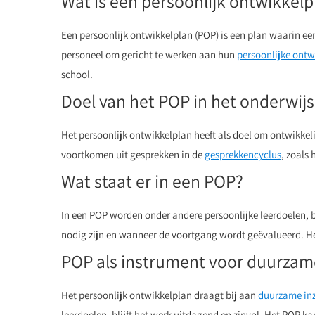
Wat is een persoonlijk ontwikkelp
Een persoonlijk ontwikkelplan (POP) is een plan waarin ee
personeel om gericht te werken aan hun
persoonlijke ontw
school.
Doel van het POP in het onderwijs
Het persoonlijk ontwikkelplan heeft als doel om ontwikke
voortkomen uit gesprekken in de
gesprekkencyclus
, zoals 
Wat staat er in een POP?
In een POP worden onder andere persoonlijke leerdoelen,
nodig zijn en wanneer de voortgang wordt geëvalueerd. He
POP als instrument voor duurzam
Het persoonlijk ontwikkelplan draagt bij aan
duurzame in
leerdoelen, blijft het werk uitdagend en zinvol. Het POP 