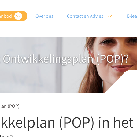
anbod
Over ons
Contact en Advies
E-le
k Ontwikkelingsplan (POP)?
plan (POP)
kkelplan (POP) in het