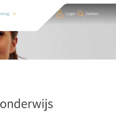
arning
Login
Zoeken
 onderwijs