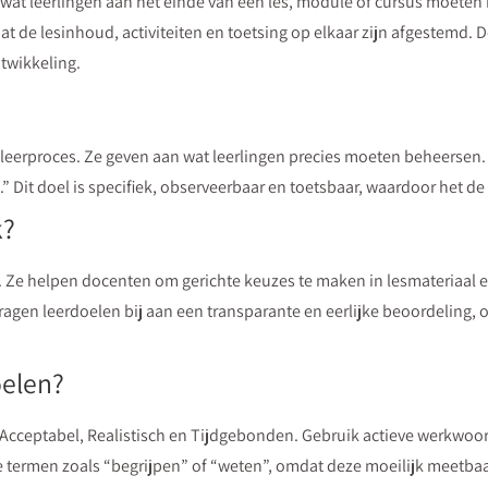
 wat leerlingen aan het einde van een les, module of cursus moete
t de lesinhoud, activiteiten en toetsing op elkaar zijn afgestemd. 
ntwikkeling.
leerproces. Ze geven aan wat leerlingen precies moeten beheersen. 
” Dit doel is specifiek, observeerbaar en toetsbaar, waardoor het de
k?
. Ze helpen docenten om gerichte keuzes te maken in lesmateriaal en
agen leerdoelen bij aan een transparante en eerlijke beoordeling, o
oelen?
, Acceptabel, Realistisch en Tijdgebonden. Gebruik actieve werkwo
e termen zoals “begrijpen” of “weten”, omdat deze moeilijk meetba