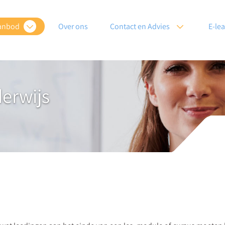
anbod
Over ons
Contact en Advies
E-le
derwijs