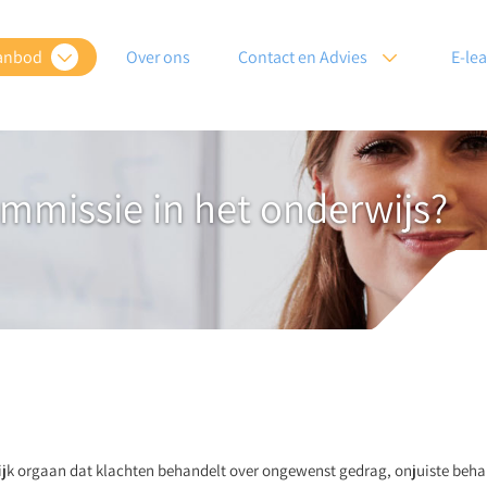
anbod
Over ons
Contact en Advies
E-le
ommissie in het onderwijs?
ijk orgaan dat klachten behandelt over ongewenst gedrag, onjuiste beha