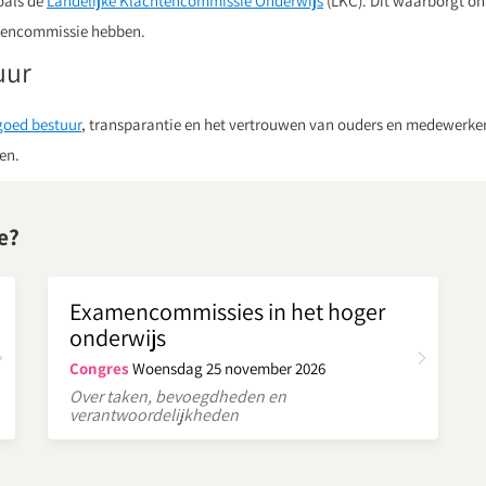
oals de
Landelijke Klachtencommissie Onderwijs
(LKC). Dit waarborgt on
htencommissie hebben.
uur
goed bestuur
, transparantie en het vertrouwen van ouders en medewerkers
en.
e?
Examencommissies in het hoger
onderwijs
Congres
Woensdag 25 november 2026
Over taken, bevoegdheden en
verantwoordelijkheden