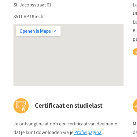
St. Jacobsstraat 61
La
Ut
3511 BP Utrecht
La
Ko
pa
O
Je
be
v
vo
Certificaat en studielast
Re
Vr
St
Je ontvangt na afloop een certificaat van deelname,
M
Je
dat je kunt downloaden via je
Profielpagina
.
da