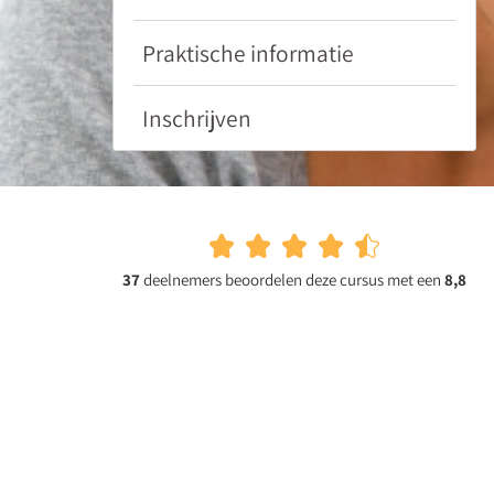
do's
en
Praktische informatie
don'ts
bij
Inschrijven
een
vertrouwelijk
gesprek.
37
deelnemers beoordelen deze cursus met een
8,8