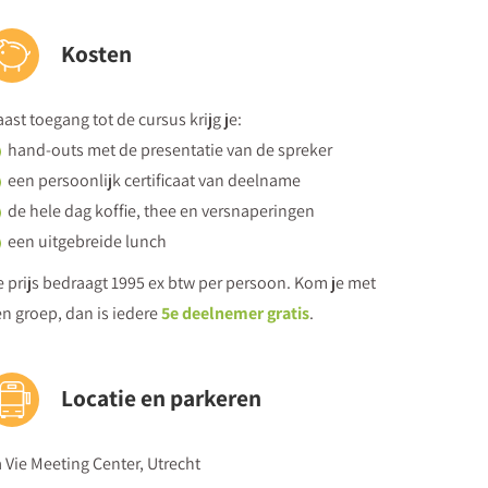
Kosten
ers voor de Vertrouwenspersoon Integriteit?
it het met benadeling?
ast toegang tot de cursus krijg je:
smeldingen
hand-outs met de presentatie van de spreker
een persoonlijk certificaat van deelname
de hele dag koffie, thee en versnaperingen
een uitgebreide lunch
 prijs bedraagt 1995 ex btw per persoon. Kom je met
n groep, dan is iedere
5e deelnemer gratis
.
gen en collega's?
n over ongewenst gedrag
Locatie en parkeren
 Vie Meeting Center, Utrecht