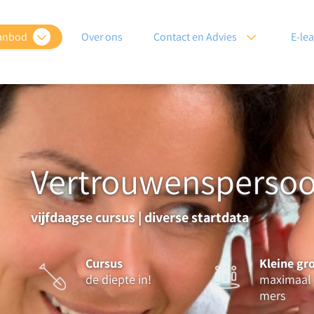
anbod
Over ons
Contact en Advies
E-le
Vertrouwenspersoon
vijfdaagse cursus | diverse startdata
Cursus
Kleine gr
de diepte in!
maximaal 
mers