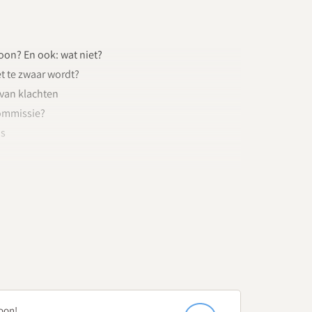
oon? En ook: wat niet?
et te zwaar wordt?
 van klachten
commissie?
us
 onderwerpen
?
escalatieladder en kun je mogelijkheden voor
oon!