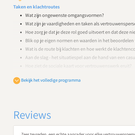
Taken en klachtroutes
Wat zijn ongewenste omgangsvormen?
Wat zijn je vaardigheden en taken als vertrouwenspers
Hoe zorg je dat je deze rol goed uitvoert en dat deze ni
Blik op je eigen normen en waarden in het beoordelen
Wat is de route bij klachten en hoe werkt de klachten
Aan de slag - het situatiespel aan de hand van een cas
Hoe ziet de sociale kaart voor vertrouwenswerk eruit?
Dag 2
Bekijk het volledige programma
Gesprekstechnieken
Ervaar hoe het is om te praten over (klacht)gevoelige
Hoe verbeter je je luister- en gesprekstechnieken?
Reviews
Welke mediationvaardigheden zet je in bij bemiddelen
Hoe krijg je zicht op de ernst van het conflict met de 
interventies in kaart brengen?
Zeer tevreden, een echte aanrader voor elke vertrouwenspers