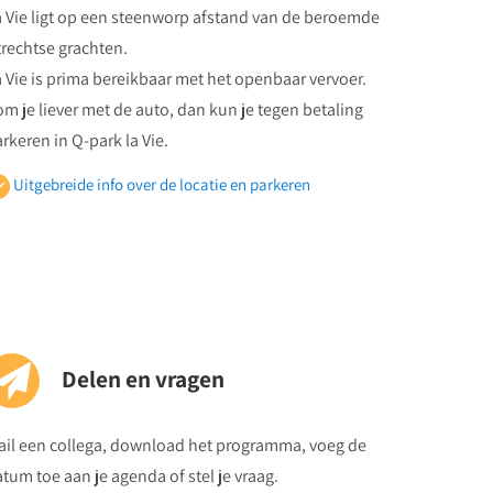
 Vie ligt op een steenworp afstand van de beroemde
rechtse grachten.
 Vie is prima bereikbaar met het openbaar vervoer.
m je liever met de auto, dan kun je tegen betaling
rkeren in Q-park la Vie.
Uitgebreide info over de locatie en parkeren
penbaar vervoer
 volgt vanuit Utrecht Centraal Station de
wegwijzeringborden "centrumzijde"
ervolgens vanuit winkelcentrum "Hoog Catharijne"
lgt u de borden "Vredenburg".
Delen en vragen
gardz La Vie Utrecht bevindt zich tegenover het
edenburg (plein) en naast de Bijenkorf op de hoek
.Jacobsstraat/Lange Viestraat.
ail een collega, download het programma, voeg de
 kunt het meeting center bereiken via
de ingang van
tum toe aan je agenda of stel je vraag.