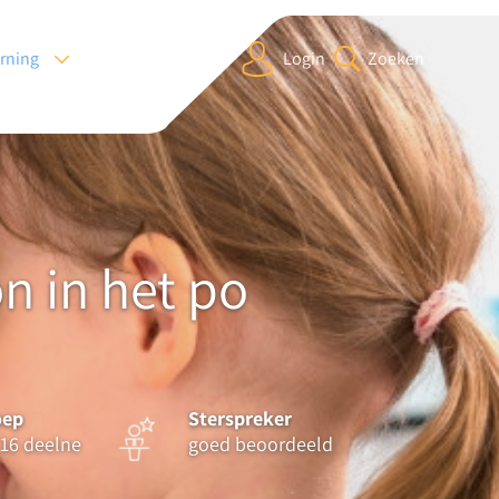
arning
Login
Zoeken
 in het po
oep
Sterspreker
16 deelne
goed beoordeeld