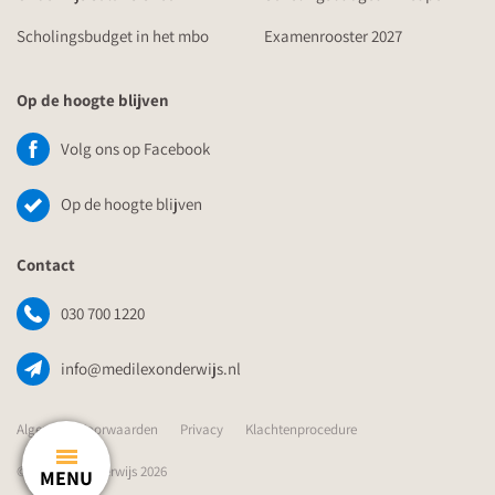
Scholingsbudget in het mbo
Examenrooster 2027
Op de hoogte blijven
Volg ons op Facebook
Op de hoogte blijven
Contact
030 700 1220
info@medilexonderwijs.nl
Algemene Voorwaarden
Privacy
Klachtenprocedure
© Medilex Onderwijs 2026
MENU