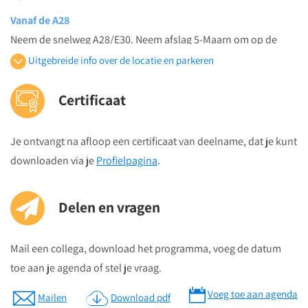
Vanaf de A28
Neem de snelweg A28/E30. Neem afslag 5-Maarn om op de
N227 te komen. Ga linksaf bij de Doornseweg/N227. Houd
Uitgebreide info over de locatie en parkeren
rechts aan bij de splitsing en ga verder op de N227. Ga verder
op de Leusderweg. Neem op de tweede rotonde de tweede
Certificaat
afslag de Arnhemseweg op. Ga linksaf bij de Stadsring. Ga
linksaf bij de Van Asch van Wijckstraat. Na 200 meter bevindt
Je ontvangt na afloop een certificaat van deelname, dat je kunt
zich aan de rechterzijde de parkeergarage “Asch van Wijck”.
downloaden via je
Profielpagina
.
Vanaf de A1
Neem afslag 12-Bunschoten-Spakenburg naar de N199 richting
Delen en vragen
Amersfoort.
Neem op de rotonde de tweede afslag de Bunschoterstraat N-
Mail een collega, download het programma, voeg de datum
199 op. Blijf op de N199.
toe aan je agenda of stel je vraag.
Houd links aan bij de splitsing. Ga linksaf bij de
Voeg toe aan agenda
Amsterdamseweg. Houd rechts aan om op de
Mailen
Download pdf