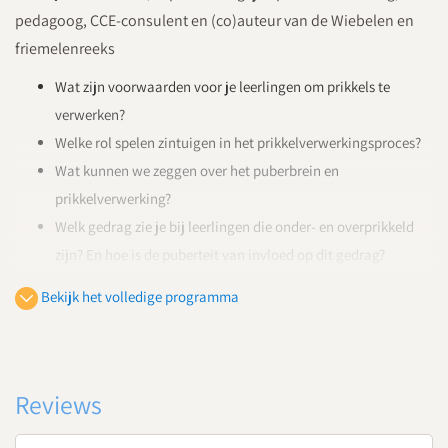
pedagoog, CCE-consulent en (co)auteur van de Wiebelen en
friemelenreeks
Wat zijn voorwaarden voor je leerlingen om prikkels te
verwerken?
Welke rol spelen zintuigen in het prikkelverwerkingsproces?
Wat kunnen we zeggen over het puberbrein en
prikkelverwerking?
Welk gedrag zie je bij leerlingen die onder- en overprikkeld
zijn? En hoe is de puberteit van invloed op dit gedrag?
Welke gedragskenmerken van je leerlingen passen bij de
Bekijk het volledige programma
verschillende prikkelverwerkingsprofielen?
14.45
Koffie- en theepauze
Reviews
15:00