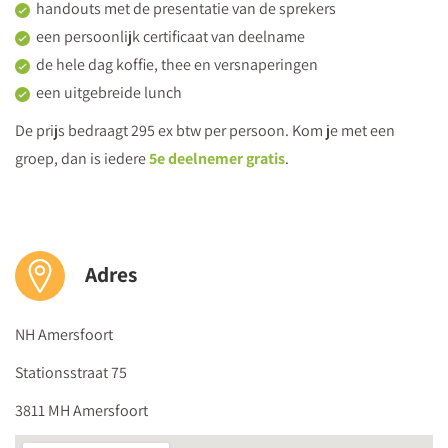
Spectrumvisie
handouts met de presentatie van de sprekers
een persoonlijk certificaat van deelname
Hoe zorgen op je leerlingen afgestemde rust- en
de hele dag koffie, thee en versnaperingen
bewegingsmomenten voor welbevinden in de klas?
een uitgebreide lunch
Koptelefoons, capuchons, vaste plekken - welke effectieve
hulpmiddelen zet je in voor een betere prikkelverwerking
De prijs bedraagt 295 ex btw per persoon. Kom je met een
tijdens je les?
groep, dan is iedere
5e deelnemer gratis
.
Praktische tips en handvatten om goed om te gaan met de
verschillende prikkelverwerkingsprofielen van je leerlingen in
en buiten het klaslokaal
Adres
17.00
Afsluiting door de dagvoorzitter, gevolgd door een verzorgde
lunch
NH Amersfoort
Stationsstraat 75
3811 MH Amersfoort