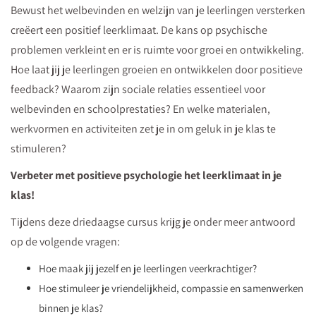
en
Bewust het welbevinden en welzijn van je leerlingen versterken
optimistisch
creëert een positief leerklimaat. De kans op psychische
pedagogisch
problemen verkleint en er is ruimte voor groei en ontwikkeling.
klimaat
Hoe laat jij je leerlingen groeien en ontwikkelen door positieve
in
feedback? Waarom zijn sociale relaties essentieel voor
je
welbevinden en schoolprestaties? En welke materialen,
klas?
werkvormen en activiteiten zet je in om geluk in je klas te
Download
stimuleren?
na
Verbeter met positieve psychologie het leerklimaat in je
nu
klas!
GRATIS
Tijdens deze driedaagse cursus krijg je onder meer antwoord
deze
op de volgende vragen:
slinger
met
Hoe maak jij jezelf en je leerlingen veerkrachtiger?
groeitaal.
Hoe stimuleer je vriendelijkheid, compassie en samenwerken
binnen je klas?