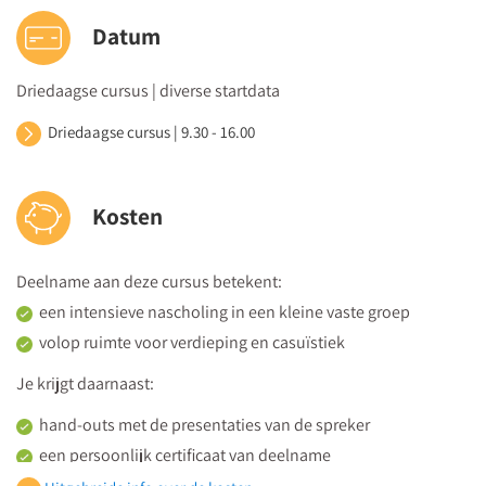
Datum
Driedaagse cursus | diverse startdata
Driedaagse cursus | 9.30 - 16.00
Kosten
Deelname aan deze cursus betekent:
een intensieve nascholing in een kleine vaste groep
volop ruimte voor verdieping en casuïstiek
Je krijgt daarnaast:
hand-outs met de presentaties van de spreker
een persoonlijk certificaat van deelname
de hele dag koffie, thee en versnaperingen plús een