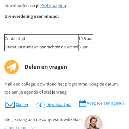
downloaden via je
Profielpagina
.
borden "Vredenburg".
Regardz La Vie Utrecht bevindt zich tegenover het Vredenburg
Urenverdeling naar inhoud:
(plein) en naast de Bijenkorf op de hoek
St.Jacobsstraat/Lange Viestraat.
Je kunt het meeting center bereiken via
de ingang van het
Contacttijd
19,5 uur
kantorencomplex "La Vie" aan de St. Jacobsstraat
. Op de
Literatuurstudie en opdrachten op school
3 uur
borden op de 4e etage zie je in welke zaal je moet zijn en daar
kun je dan direct naartoe.
Delen en vragen
Parkeren
Mail een collega, download het programma, voeg de datum
Postcode ten behoeve van je navigatiesysteem : 3511 BS
toe aan je agenda of stel je vraag.
Parkeren kan in de Qpark parkeergarage La Vie, welke langs de
Voeg toe aan agenda
Mailen
Download pdf
verschillende aanrijdroutes wordt bewegwijzerd.
Op parkeerniveau 14 heeft u rechtstreekse doorgang naar La
Stel je vraag aan de congresontwikkelaar
Vie.
Jonne Lommerse