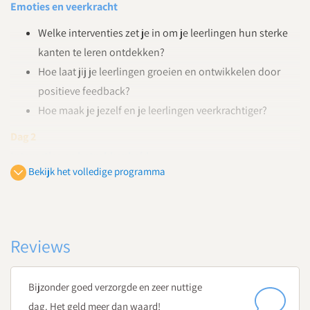
Emoties en veerkracht
Welke interventies zet je in om je leerlingen hun sterke
kanten te leren ontdekken?
Hoe laat jij je leerlingen groeien en ontwikkelen door
positieve feedback?
Hoe maak je jezelf en je leerlingen veerkrachtiger?
Dag 2
Interacties en betrokkenheid
Bekijk het volledige programma
Waarom zijn intrinsieke motivatie, betrokkenheid en
sociale relaties van belang voor het welzijn van je
leerlingen?
Hoe stimuleer je vriendelijkheid, compassie en
Reviews
samenwerken binnen je klas?
Hoe geef je betekenis aan leeractiviteiten en verhoog je
Bijzonder goed verzorgde en zeer nuttige
de betrokkenheid en motivatie van je leerlingen?
dag. Het geld meer dan waard!