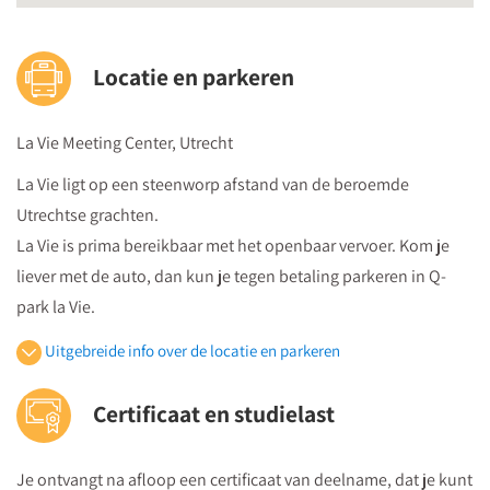
Locatie en parkeren
La Vie Meeting Center, Utrecht
La Vie ligt op een steenworp afstand van de beroemde
Utrechtse grachten.
La Vie is prima bereikbaar met het openbaar vervoer. Kom je
liever met de auto, dan kun je tegen betaling parkeren in Q-
park la Vie.
Uitgebreide info over de locatie en parkeren
Openbaar vervoer
Certificaat en studielast
Je volgt vanuit Utrecht Centraal Station de bewegwijzeringborden
"centrumzijde"
Je ontvangt na afloop een certificaat van deelname, dat je kunt
vervolgens vanuit winkelcentrum "Hoog Catharijne" volgt u de