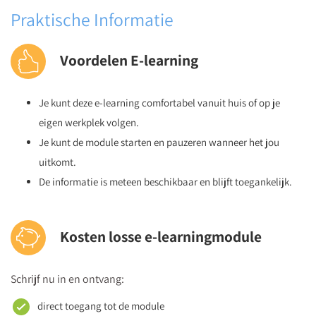
Versterk leerlingvaardigheden voor gewenst gedrag
Praktische Informatie
Pedagogisch klimaat en groepsdynamiek
Creëer een krachtig basisklimaat
Voordelen E-learning
Vijf interventiemogelijkheden
Stuur gedrag positief bij
Je kunt deze e-learning comfortabel vanuit huis of op je
Krachtig samenwerken met ouders
eigen werkplek volgen.
Benut de invloed van gedachten en gevoelens
Je kunt de module starten en pauzeren wanneer het jou
Temperamentvolle leerlingen
uitkomt.
Uitgaan van mogelijkheden
De informatie is meteen beschikbaar en blijft toegankelijk.
Kosten losse e-learningmodule
Schrijf nu in en ontvang:
direct toegang tot de module