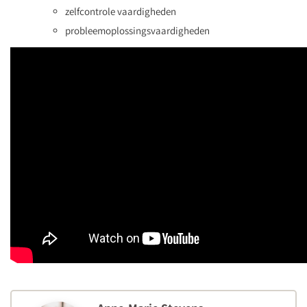
zelfcontrole vaardigheden
probleemoplossingsvaardigheden