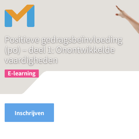
Positieve gedragsbeïnvloeding
(po) – deel 1: Onontwikkelde
vaardigheden
E-learning
Inschrijven