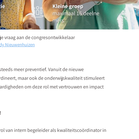
ie
Kleine groep
maximaal 16 deelne
mers
 je vraag aan de congresontwikkelaar
dy Nieuwenhuizen
e steeds meer preventief. Vanuit de nieuwe
rdineert, maar ook de onderwijskwaliteit stimuleert
vaardigheden om deze rol met vertrouwen en impact
!
rol van intern begeleider als kwaliteitscoördinator in