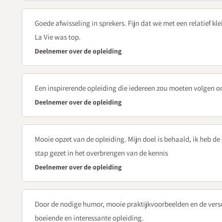
Simone van Dijk
Goede afwisseling in sprekers. Fijn dat we met een relatief kl
Vergroot jouw rol als kc'er - zicht en invloed op de mindset
La Vie was top.
Hoe zet je waarderend onderzoeken en liefdevol confrontere
Deelnemer over de opleiding
vertrouwen op eigen kennis en handelen?
Hoe draagt preventief pedagogisch-didactisch samenw
Een inspirerende opleiding die iedereen zou moeten volgen o
Deel 1 - wederkerige gesprekken met leerkrachten en l
Deelnemer over de opleiding
Domein | Zorgregisseur: bijeenkomst 4
Bijeenkomst 4 - dinsdag 14 april 2026
Mooie opzet van de opleiding. Mijn doel is behaald, ik heb d
Jij als handelingsgerichte zorgregisseur
stap gezet in het overbrengen van de kennis
Simone van Dijk
Deelnemer over de opleiding
Hoe voer je als ib'er/kc'er regie op de HGW-kwaliteitscyclu
Handelingsgericht arrangeren - alle ins en outs om met lee
gedragsdoelen te bereiken
Door de nodige humor, mooie praktijkvoorbeelden en de versc
Deel 2 - wederkerige gesprekken met leerkrachten en leerli
boeiende en interessante opleiding.