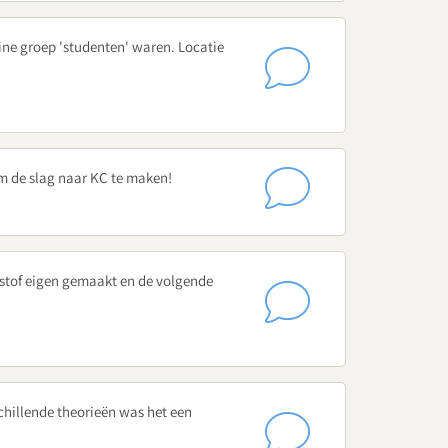
eine groep 'studenten' waren. Locatie
 van en interacties tussen leerkrachten en hun leerlingen
n in als techniek om leerkrachten meer te leren
erken bij aan een positieve leeromgeving?
m de slag naar KC te maken!
eerlingen
e stof eigen gemaakt en de volgende
s op school- groeps- en individueel niveau?
rlingen, ouders en leerkrachten samen leer- en
hillende theorieën was het een
ngen