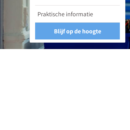
je
hiervoor
Praktische informatie
5
tips.
Blijf op de hoogte