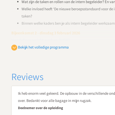
Wat zijn de taken en rollen van de intern begeleider? En v
Welke invloed heeft ‘De nieuwe beroepsstandaard voor de i
taken?
Binnen welke kaders ben je als intern begeleider werkzaam
Bijeenkomst 2 - dinsdag 3 februari 2026
Handelingsgericht werken (HGW)
Simone van Dijk,
Bekijk het volledige programma
www.simonetraint.nl, docent, auteur en
sp
Wat zijn recente ontwikkelingen op het gebied van HGW?
Hoe werkt HGW effectief ondersteunend in de onderwijspra
Hoe stuur je op de kwaliteit van het handelen van je tea
Reviews
Hoe versterkt HGW het leren van alle leerlingen?
Hoe begeleid je jouw team om alle zeven pijlers van HGW i
Ik heb enorm veel geleerd. De opbouw in de verschillende on
Domein | Focus op leren: bijeenkomst 3
over. Bedankt voor alle bagage in mijn rugzak.
Bijeenkomst 3 - maandag 16 maart 2026
Deelnemer over de opleiding
Ontwikkelingsgericht begeleiden van leerkrachten