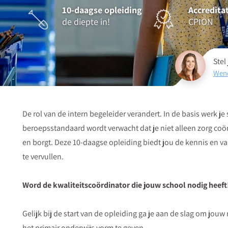
10-daagse opleiding
Accreditat
de diepte in!
CPION
Stel
Wen
De rol van de intern begeleider verandert. In de basis werk j
beroepsstandaard wordt verwacht dat je niet alleen zorg coö
en borgt. Deze 10-daagse opleiding biedt jou de kennis en 
te vervullen.
Word de kwaliteitscoördinator die jouw school nodig heeft
Gelijk bij de start van de opleiding ga je aan de slag om jouw 
het primair onderwijs vorm te geven.