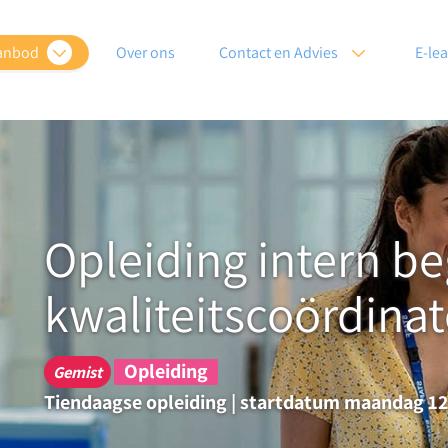
anbod
Over ons
Contact en Advies
E-le
Opleiding intern be
kwaliteitscoördinat
Opleiding
Gemist
Tiendaagse opleiding | startdatum maandag 12