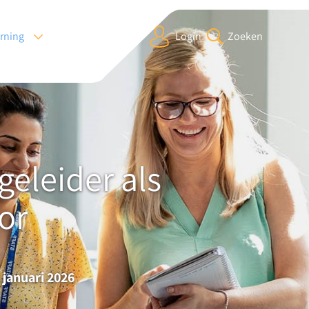
arning
Login
Zoeken
geleider als
or
 januari 2026