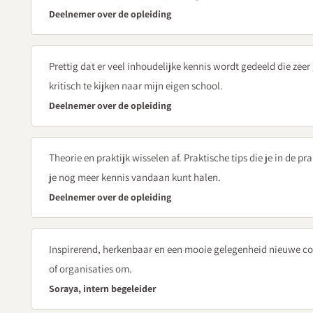
Opdracht - bereid een oudergesprek voor, voer dit gesprek 
Deelnemer over de opleiding
beeldmateriaal
Domein | Data en reflectie: bijeenkomst 5
Prettig dat er veel inhoudelijke kennis wordt gedeeld die zeer
Bijeenkomst 5 - dinsdag 19 mei 2026
kritisch te kijken naar mijn eigen school.
Dataverzameling en handelingsgerichte analyse
Deelnemer over de opleiding
Vivian van Alem,
procesbegeleider Van Alem Onderwijsadvies
begeleider’
Theorie en praktijk wisselen af. Praktische tips die je in de 
Hoe monitor je cyclisch en planmatig de onderwijskwalitei
je nog meer kennis vandaan kunt halen.
Toetsbeleid en datazingeving: wat wil je weten en hoe meet
Deelnemer over de opleiding
Van data naar doen: samen onderzoekend leren van data en
Blik op goed onderwijs | Bijeenkomst 6 t/m 8
Inspirerend, herkenbaar en een mooie gelegenheid nieuwe co
Bijeenkomst 6 - dinsdag 16 juni 2026
of organisaties om.
Taalonderwijs
Soraya, intern begeleider
Vivian van Alem