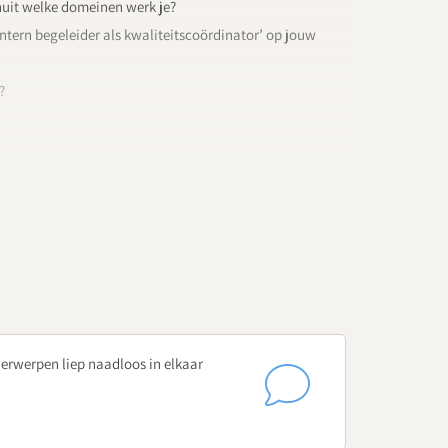
anuit welke domeinen werk je?
ntern begeleider als kwaliteitscoördinator’ op jouw
?
ecialist Handelingsgericht werken en arrangeren
ktijk?
m met HGW?
n hun DNA te krijgen?
derwerpen liep naadloos in elkaar