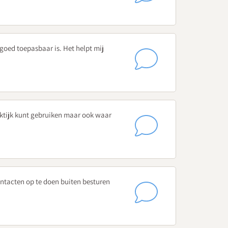
uit, maak een beeldopname van jezelf en analyseer het
 goed toepasbaar is. Het helpt mij
 en auteur van ‘Wegwijzer voor de intern
praktijk kunt gebruiken maar ook waar
t op jouw school?
 je dat?
 vertalen naar het handelen van de leerkracht
ntacten op te doen buiten besturen