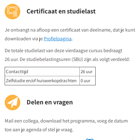
Openbaar vervoer
Certificaat en studielast
Je volgt vanuit Utrecht Centraal Station de bewegwijzeringborden
"centrumzijde"
Je ontvangt na afloop een certificaat van deelname, dat je kunt
vervolgens vanuit winkelcentrum "Hoog Catharijne" volgt u de
downloaden via je
Profielpagina
.
borden "Vredenburg".
Regardz La Vie Utrecht bevindt zich tegenover het Vredenburg
De totale studielast van deze vierdaagse cursus bedraagt
(plein) en naast de Bijenkorf op de hoek
26 uur. De studiebelastingsuren (SBU) zijn als volgt verdeeld:
St.Jacobsstraat/Lange Viestraat.
Contacttijd
26 uur
Je kunt het meeting center bereiken via
de ingang van het
Zelfstudie en/of huiswerkopdrachten
0 uur
kantorencomplex "La Vie" aan de St. Jacobsstraat
. Op de
borden op de 4e etage zie je in welke zaal je moet zijn en daar
kun je dan direct naartoe.
Delen en vragen
Mail een collega, download het programma, voeg de datum
Parkeren
toe aan je agenda of stel je vraag.
Postcode ten behoeve van je navigatiesysteem : 3511 BS