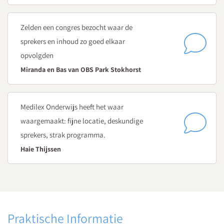
Dag 3
De rol van hechting bij verlies
Zelden een congres bezocht waar de
Welke rol speelt hechting bij rouw?
sprekers en inhoud zo goed elkaar
Wat is het belang van (co)-regulatie en hoe zet je dit in?
opvolgden
Aandacht voor de invloed van rouw op het lichaam
Miranda en Bas van OBS Park Stokhorst
Dag 4
Rouw en verlies in de school
Medilex Onderwijs heeft het waar
Hoe ga je om met je eigen emoties en ervaringen omtrent
waargemaakt: fijne locatie, deskundige
verlies? En welke impact heeft dit op je handelen?
sprekers, strak programma.
Handvatten en tips - sparren over schoolbeleid rondom
Haie Thijssen
rouw en verlies
Praktische Informatie