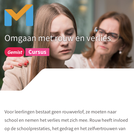
Download
Download
hier
een
Omgaan met rouw en verlies
gratis
whitepaper,
Cursus
Gemist
waarin
je
leest
wat
kinderen
en
jongeren
Voor leerlingen bestaat geen rouwverlof, ze moeten naar
kunnen
school en nemen het verlies met zich mee. Rouw heeft invloed
begrijpen
op de schoolprestaties, het gedrag en het zelfvertrouwen van
over